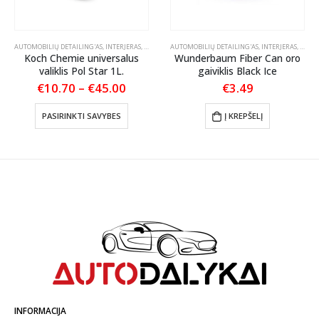
OLIRAVIMO PASTOS
AUTOMOBILIŲ DETAILING'AS
,
INTERJERAS
,
ODOS PRIEŽIŪRA
AUTOMOBILIŲ DETAILING'AS
,
TEKSTILĖS PRIEŽIŪRA
,
INTERJERAS
,
KVAPA
Koch Chemie universalus
Wunderbaum Fiber Can oro
valiklis Pol Star 1L.
gaiviklis Black Ice
:
Price
€
10.70
–
€
45.00
€
3.49
86
range:
This product has multiple variants. The options may be chosen on the product page
ugh
€10.70
PASIRINKTI SAVYBES
Į KREPŠELĮ
40
through
€45.00
INFORMACIJA