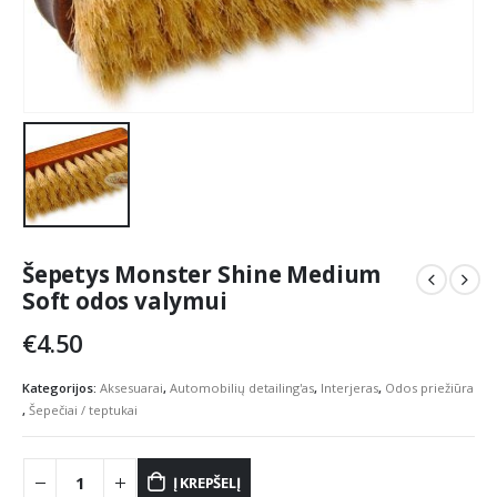
Šepetys Monster Shine Medium
Soft odos valymui
€
4.50
Kategorijos:
Aksesuarai
,
Automobilių detailing'as
,
Interjeras
,
Odos priežiūra
,
Šepečiai / teptukai
Į KREPŠELĮ