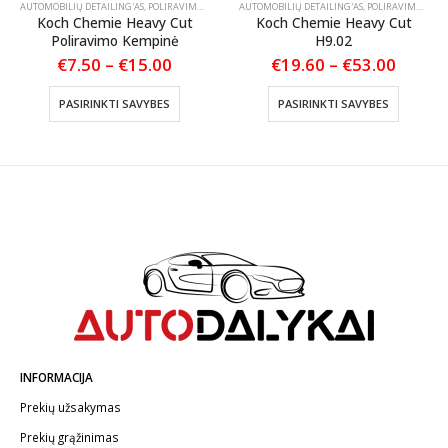
TLANKIŲ PRIEŽIŪRA
AUTOMOBILIŲ DETAILING'AS
,
POLIRAVIMAS
,
POLIRAVIMO PADAI
AUTOMOBILIŲ DETAILING'AS
,
POLIRAVIMAS
,
POL
Koch Chemie Heavy Cut
Koch Chemie Heavy Cut
Poliravimo Kempinė
H9.02
nt
Price
Price
€
7.50
–
€
15.00
€
19.60
–
€
53.00
range:
range:
This product has multiple variants. The options may be chosen on the product page
This product has multiple variants. The options may be chosen on the product page
€7.50
€19.6
PASIRINKTI SAVYBES
PASIRINKTI SAVYBES
.
through
throu
€15.00
€53.0
INFORMACIJA
Prekių užsakymas
Prekių grąžinimas