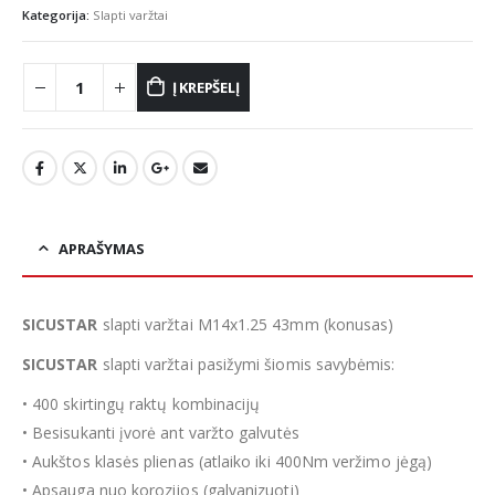
Kategorija:
Slapti varžtai
Į KREPŠELĮ
APRAŠYMAS
SICUSTAR
slapti varžtai M14x1.25 43mm (konusas)
SICUSTAR
slapti varžtai pasižymi šiomis savybėmis:
• 400 skirtingų raktų kombinacijų
• Besisukanti įvorė ant varžto galvutės
• Aukštos klasės plienas (atlaiko iki 400Nm veržimo jėgą)
• Apsauga nuo korozijos (galvanizuoti)