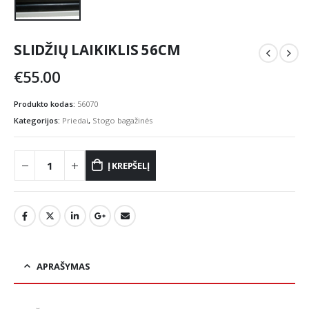
SLIDŽIŲ LAIKIKLIS 56CM
€
55.00
Produkto kodas:
56070
Kategorijos:
Priedai
,
Stogo bagažinės
Į KREPŠELĮ
APRAŠYMAS