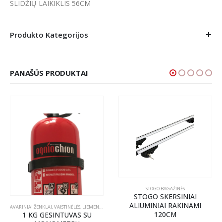
SLIDŽIŲ LAIKIKLIS 56CM
Produkto Kategorijos
PANAŠŪS PRODUKTAI
STOGO BAGAŽINĖS
STOGO SKERSINIAI
ALIUMINIAI RAKINAMI
AVARINIAI ŽENKLAI, VAISTINĖLĖS, LIEMENĖS, GESINTUVAI
,
PRIEDAI
120CM
1 KG GESINTUVAS SU