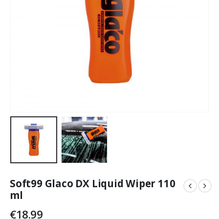
Soft99 Glaco DX Liquid Wiper 110
ml
€
18.99