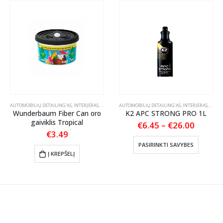
OLIRAVIMO PASTOS
AUTOMOBILIŲ DETAILING'AS
,
INTERJERAS
,
KVAPAI AUTOMOBILIUI
AUTOMOBILIŲ DETAILING'AS
,
INTERJERAS
,
PLAST
Wunderbaum Fiber Can oro
K2 APC STRONG PRO 1L
gaiviklis Tropical
Price
€
6.45
–
€
26.00
range:
€
3.49
This product has multiple variants. The options may be chosen on the product page
€6.45
PASIRINKTI SAVYBES
throug
Į KREPŠELĮ
€26.00