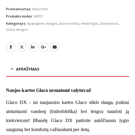
Prieinamumas:
Neturime
Produkto kodas:
04957
Kategorijos:
Apsauginės dangos
,
Automobilių detailing'as
,
Eksterjeras
,
Stiklų dangos
APRAŠYMAS
Naujos kartos Glaco nematomi valytuvai
!
Glaco DX – tai
naujausios kartos Glaco stiklo danga, puikiai
atstumianti vandenį (hidrofobiška) bei lengva naudoti ją
kiekvienam
!
Išbandę Glaco DX patirsite aukščiausio lygio
saugumą bei komfortą važiuodami per lietų.