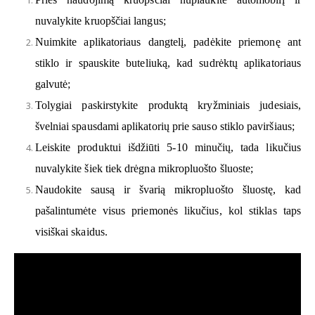
nuvalykite kruopščiai langus;
Nuimkite aplikatoriaus dangtelį, padėkite priemonę ant
stiklo ir spauskite buteliuką, kad sudrėktų aplikatoriaus
galvutė;
Tolygiai paskirstykite produktą kryžminiais judesiais,
švelniai spausdami aplikatorių prie sauso stiklo paviršiaus;
Leiskite produktui išdžiūti 5-10 minučių, tada likučius
nuvalykite šiek tiek drėgna mikropluošto šluoste;
Naudokite sausą ir švarią mikropluošto šluostę, kad
pašalintumėte visus priemonės likučius, kol stiklas taps
visiškai skaidus.