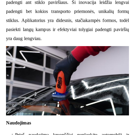
padengti ant stiklo paviršiaus. Ši inovacija leidžia lengvai
padengti bet kokios transporto priemonės, unikalių formų
stiklus. Aplikatorius yra didesnis, stačiakampės formos, todėl
pasiekti langų kampus ir efektyviai tolygiai padengti paviršių
yra daug lengviau.
Naudojimas
Prieš naudojimą kruopščiai nuplaukite automobilį ir