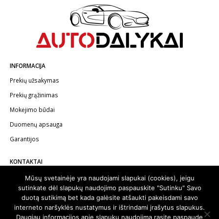
INFORMACIJA
Prekių užsakymas
Prekių grąžinimas
Mokėjimo būdai
Duomenų apsauga
Garantijos
KONTAKTAI
Telefonas:
+370 602 62622
Mūsų svetainėje yra naudojami slapukai (cookies), jeigu
sutinkate dėl slapukų naudojimo paspauskite "Sutinku" Savo
El.paštas:
info@autodalykai.lt
duotą sutikimą bet kada galėsite atšaukti pakeisdami savo
interneto naršyklės nustatymus ir ištrindami įrašytus slapukus.
Daugiau informacijos apie slapukų naudojimą rasite paspaude