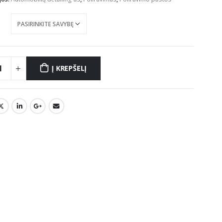
€51.30
Į KREPŠELĮ