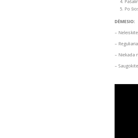
Pašalin
Po šio
DĖMESIO:
– Neleiskite
– Reguliaria
– Niekada ne
– Saugokite