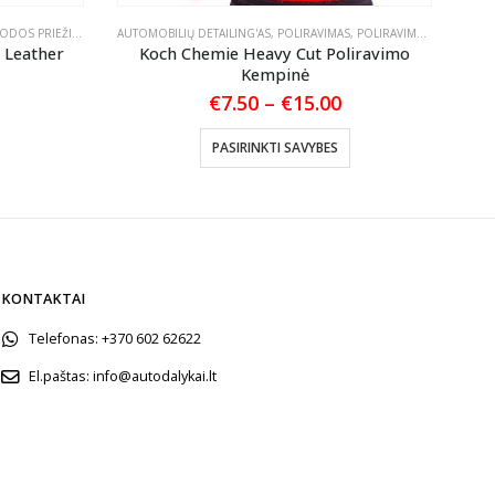
ODOS PRIEŽIŪRA
AUTOMOBILIŲ DETAILING'AS
,
POLIRAVIMAS
,
POLIRAVIMO PADAI
AKSE
 Leather
Koch Chemie Heavy Cut Poliravimo
ŠE
Kempinė
Price
€
7.50
–
€
15.00
range:
This product has multiple variants. The options may be chosen on the product page
€7.50
PASIRINKTI SAVYBES
through
€15.00
KONTAKTAI
Telefonas:
+370 602 62622
El.paštas:
info@autodalykai.lt