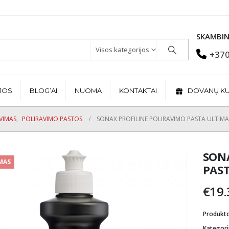
SKAMBIN
Visos kategorijos
+370
JOS
BLOG’AI
NUOMA
KONTAKTAI
DOVANŲ K
VIMAS
,
POLIRAVIMO PASTOS
SONAX PROFILINE POLIRAVIMO PASTA ULTIM
SON
MAS
PAS
€
19.
Produkt
Kategori