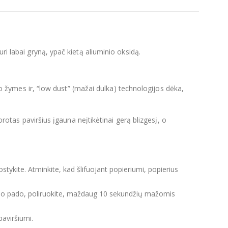
ri labai gryną, ypač kietą aliuminio oksidą.
vimo žymes ir, “low dust” (mažai dulka) technologijos dėka,
dorotas paviršius įgauna neįtikėtinai gerą blizgesį, o
ostykite. Atminkite, kad šlifuojant popieriumi, popierius
vimo pado, poliruokite, maždaug 10 sekundžių mažomis
paviršiumi.