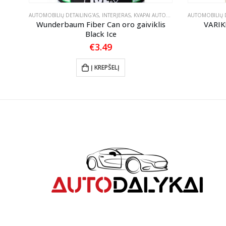
ALYMAS
AUTOMOBILIŲ DETAILING'AS
,
TEKSTILĖS PRIEŽIŪRA
,
INTERJERAS
,
KVAPAI AUTOMOBILIUI
AUTOMOBILIŲ D
R
Wunderbaum Fiber Can oro gaiviklis
VARIK
Black Ice
€
3.49
gh
Į KREPŠELĮ