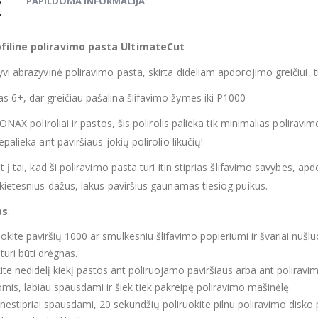
S
PAPILDOMA INFORMACIJA
filine poliravimo pasta UltimateCut
vi abrazyvinė poliravimo pasta, skirta dideliam apdorojimo greičiui, tu
 6+, dar greičiau pašalina šlifavimo žymes iki P1000
 SONAX poliroliai ir pastos, šis polirolis palieka tik minimalias polira
epalieka ant paviršiaus jokių polirolio likučių!
t į tai, kad ši poliravimo pasta turi itin stiprias šlifavimo savybes, ap
 kietesnius dažus, lakus paviršius gaunamas tiesiog puikus.
as
:
okite paviršių 1000 ar smulkesniu šlifavimo popieriumi ir švariai nušlu
turi būti drėgnas.
ite nedidelį kiekį pastos ant poliruojamo paviršiaus arba ant polira
mis, labiau spausdami ir šiek tiek pakreipę poliravimo mašinėlę.
 nestipriai spausdami, 20 sekundžių poliruokite pilnu poliravimo disko 