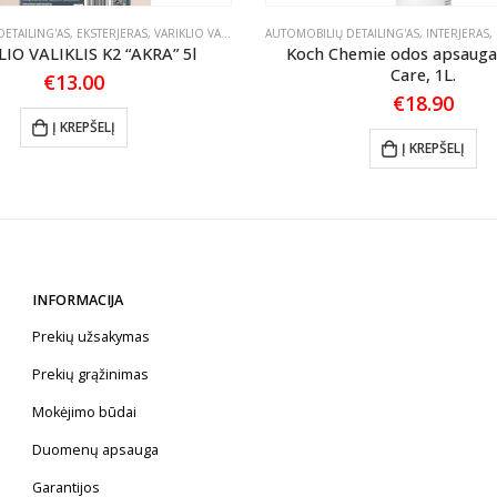
ETAILING'AS
,
EKSTERJERAS
,
VARIKLIO VALIKLIAI
AUTOMOBILIŲ DETAILING'AS
,
INTERJERAS
,
LIO VALIKLIS K2 “AKRA” 5l
Koch Chemie odos apsauga
Care, 1L.
€
13.00
€
18.90
Į KREPŠELĮ
Į KREPŠELĮ
INFORMACIJA
Prekių užsakymas
Prekių grąžinimas
Mokėjimo būdai
Duomenų apsauga
Garantijos