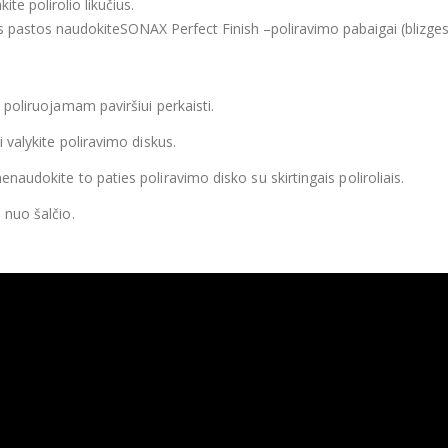
kite polirolio likučius.
s pastos naudokiteSONAX Perfect Finish –poliravimo pabaigai (blizges
 poliruojamam paviršiui perkaisti.
i valykite poliravimo diskus.
naudokite to paties poliravimo disko su skirtingais poliroliais.
 nuo šalčio.