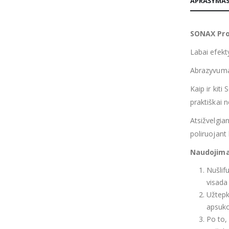
APRAŠYMA
SONAX Pro
Labai efekty
Abrazyvumas
Kaip ir kiti
praktiškai n
Atsižvelgian
poliruojant
Naudojim
Nušlifu
visada 
Užtepk
apsuko
Po to,