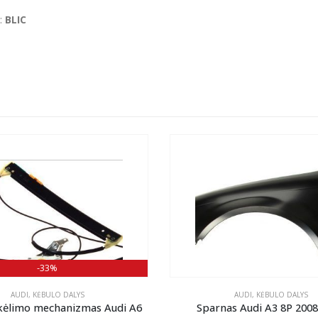
:
BLIC
-33%
AUDI
,
KĖBULO DALYS
AUDI
,
KĖBULO DALYS
akėlimo mechanizmas Audi A6
Sparnas Audi A3 8P 200