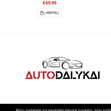
€
69.99
Į KREPŠELĮ
Mūsų svetainėje yra naudojami slapukai (cookies), jeigu suti