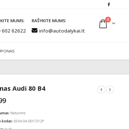
0
KITE MUMS:
RAŠYKITE MUMS:
 602 62622
info@autodalykai.lt
UPONAS
nas Audi 80 B4
99
mumas:
Neturime
o kodas:
6504-04-0017312P