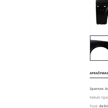
APRAŠYMA
Sparnas Au
Kėbulo tipa
Pusė:
deši