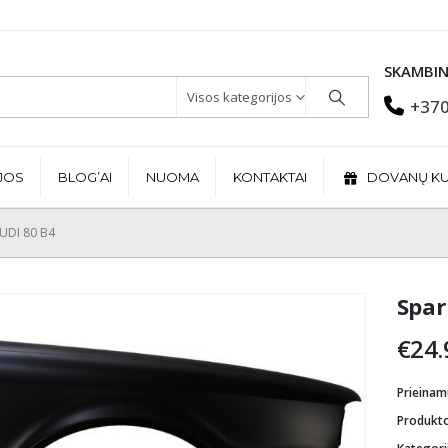
SKAMBIN
Visos kategorijos
+370
JOS
BLOG’AI
NUOMA
KONTAKTAI
DOVANŲ K
UDI 80 B4
Spar
€
24.
Prieina
Produkt