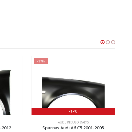
-17%
-17%
AUDI
,
KĖBULO DALYS
8-2012
Sparnas Audi A6 C5 2001-2005