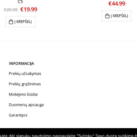
C5
€
44.99
Original
Current
€
19.99
€
29.99
price
price
Į KREPŠELĮ
was:
is:
Į KREPŠELĮ
€29.99.
€19.99.
INFORMACIJA
Prekių užsakymas
Prekių grąžinimas
Mokėjimo būdai
Duomenų apsauga
Garantijos
nkate dėl slapukų naudojimo paspauskite "Sutinku" Savo duotą sutikimą b