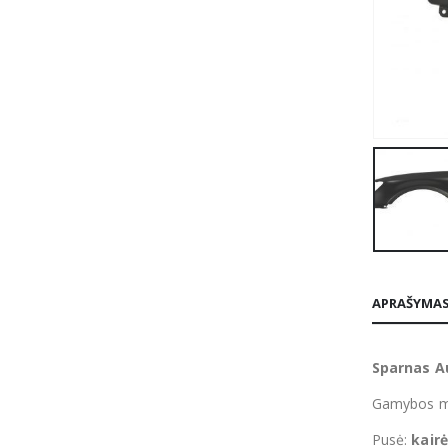
APRAŠYMA
Sparnas A
Gamybos m
Pusė:
kairė