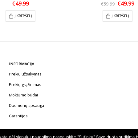
Origina
C
€
49.99
€
49.99
€
59.99
price
p
was:
is
Į KREPŠELĮ
Į KREPŠELĮ
€59.99.
€
INFORMACIJA
Prekių užsakymas
Prekių grąžinimas
Mokėjimo būdai
Duomenų apsauga
Garantijos
nkate dėl slapukų naudojimo paspauskite "Sutinku" Savo duotą sutikimą b