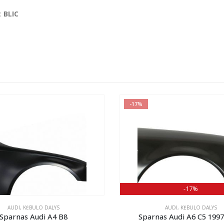
:
BLIC
-17%
-17%
AUDI
,
KĖBULO DALYS
AUDI
,
KĖBULO DALYS
Sparnas Audi A4 B8
Sparnas Audi A6 C5 199