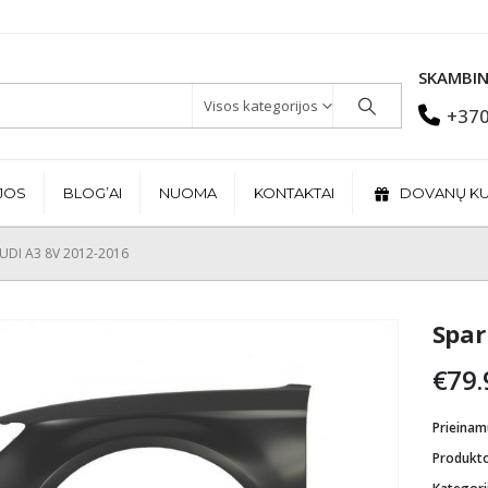
SKAMBIN
Visos kategorijos
+370
JOS
BLOG’AI
NUOMA
KONTAKTAI
DOVANŲ K
UDI A3 8V 2012-2016
Spar
€
79.
Prieina
Produkt