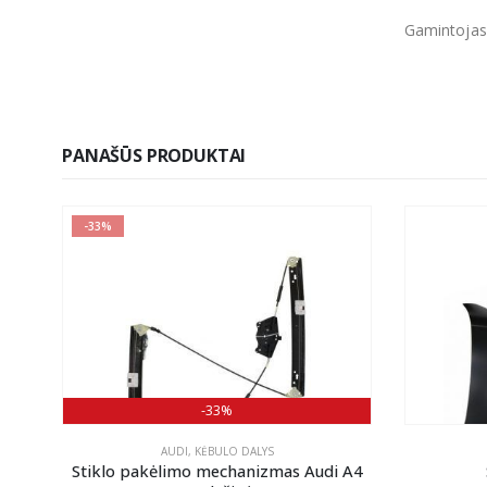
Gamintojas
PANAŠŪS PRODUKTAI
-33%
-33%
AUDI
,
KĖBULO DALYS
Stiklo pakėlimo mechanizmas Audi A4