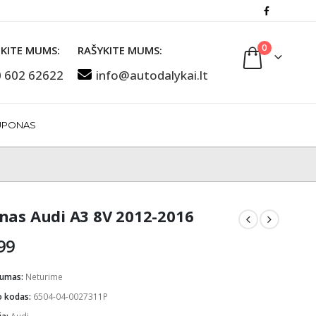
0
KITE MUMS:
RAŠYKITE MUMS:
 602 62622
info@autodalykai.lt
UPONAS
nas Audi A3 8V 2012-2016
99
mumas:
Neturime
o kodas:
6504-04-0027311P