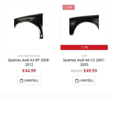
-17%
-17%
AUDI
,
KĖBULO DALYS
AUDI
Sparnas Audi A3 8P 2008-
Sparnas Audi A6 C5 2001-
2012
2005
Original
Current
€
44.99
€
49.99
€
59.99
price
price
nt
was:
is:
Į KREPŠELĮ
Į KREPŠELĮ
€59.99.
€49.99.
.