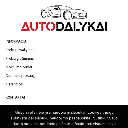
INFORMACIJA
Prekių užsakymas
Prekių grąžinimas
Mokėjimo būdai
Duomenų apsauga
Garantijos
KONTAKTAI
Telefonas:
+370 602 62622
Mūsų svetainėje yra naudojami slapukai (cookies), jeigu
El.paštas:
info@autodalykai.lt
sutinkate dėl slapukų naudojimo paspauskite "Sutinku" Savo
duotą sutikimą bet kada galėsite atšaukti pakeisdami savo