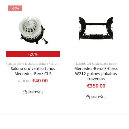
-20%
-20%
KĖBULO DALYS
,
MERCEDES-BENZ
,
VALYTUVAI
KĖBULO DALYS
,
MERCEDES-BENZ
Salono oro ventiliatorius
Mercedes-Benz E-Class
Mercedes-Benz CLS
W212 galinės pakabos
traversas
nt
Original
Current
€
40.00
€
50.00
price
price
€
350.00
was:
is:
Į KREPŠELĮ
.
€50.00.
€40.00.
Į KREPŠELĮ