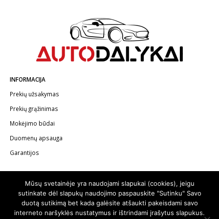
INFORMACIJA
Prekių užsakymas
Prekių grąžinimas
Mokėjimo būdai
Duomenų apsauga
Garantijos
KONTAKTAI
Mūsų svetainėje yra naudojami slapukai (cookies), jeigu
Telefonas:
+370 602 62622
sutinkate dėl slapukų naudojimo paspauskite "Sutinku" Savo
duotą sutikimą bet kada galėsite atšaukti pakeisdami savo
El.paštas:
info@autodalykai.lt
interneto naršyklės nustatymus ir ištrindami įrašytus slapukus.