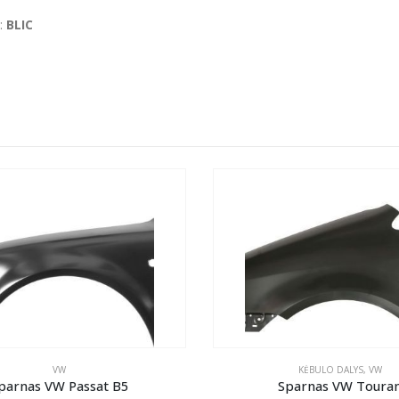
:
BLIC
VW
KĖBULO DALYS
,
VW
parnas VW Passat B5
Sparnas VW Toura