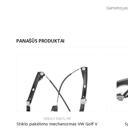
Gamintojas
PANAŠŪS PRODUKTAI
KĖBULO DALYS
,
VW
 VW
Stiklo pakėlimo mechanizmas VW Golf V
S