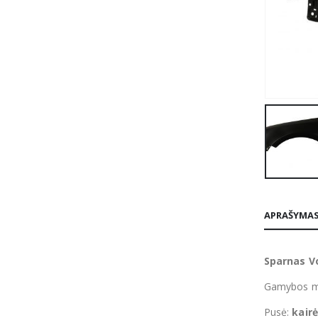
APRAŠYMA
Sparnas V
Gamybos m
Pusė:
kairė