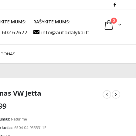
0
KITE MUMS:
RAŠYKITE MUMS:
 602 62622
info@autodalykai.lt
UPONAS
nas VW Jetta
99
mumas:
Neturime
o kodas:
6504-04-9535311P