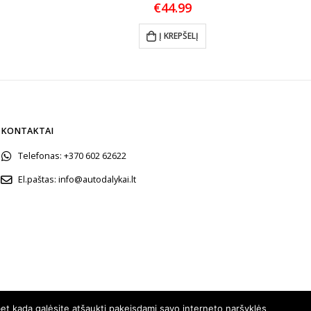
€
44.99
Į KREPŠELĮ
KONTAKTAI
Telefonas:
+370 602 62622
El.paštas:
info@autodalykai.lt
et kada galėsite atšaukti pakeisdami savo interneto naršyklės