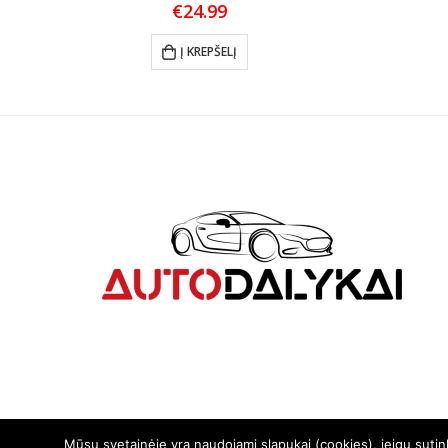
€
24.99
Į KREPŠELĮ
Mūsų svetainėje yra naudojami slapukai (cookies), jeigu suti