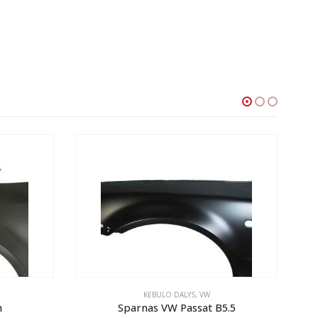
KĖBULO DALYS
,
VW
n
Sparnas VW Passat B5.5