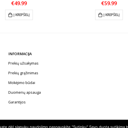
€
49.99
€
59.99
Į KREPŠELĮ
Į KREPŠELĮ
INFORMACIJA
Prekių užsakymas
Prekių grąžinimas
Mokėjimo būdai
Duomenų apsauga
Garantijos
nkate dėl slapukų naudojimo paspauskite "Sutinku" Savo duotą sutikimą b