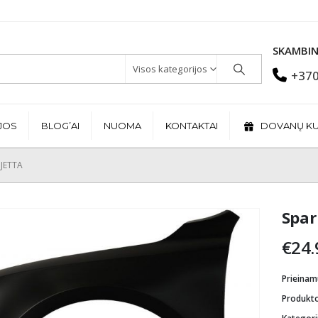
SKAMBIN
Visos kategorijos
+370
JOS
BLOG’AI
NUOMA
KONTAKTAI
DOVANŲ K
JETTA
Spar
€
24.
Prieina
Produkt