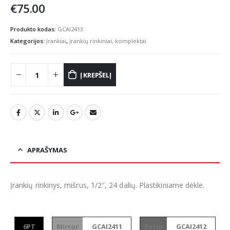
€
75.00
Produkto kodas:
GCAI2413
Kategorijos:
Įrankiai
,
Įrankių rinkiniai, komplektai
Į KREPŠELĮ
APRAŠYMAS
Įrankių rinkinys, mišrus, 1/2″, 24 dalių. Plastikiniame dėkle.
6PT
Mirror
GCAI2411
Satin
GCAI2412