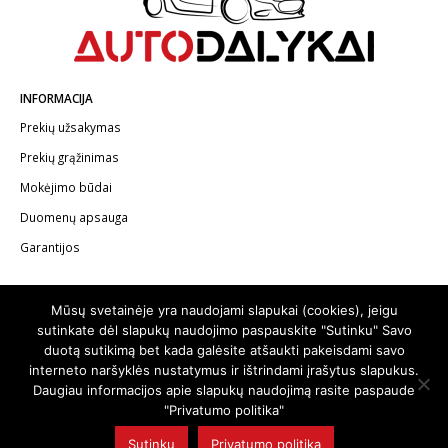
INFORMACIJA
Prekių užsakymas
Prekių grąžinimas
Mokėjimo būdai
Duomenų apsauga
Garantijos
KONTAKTAI
Mūsų svetainėje yra naudojami slapukai (cookies), jeigu
Telefonas:
+370 602 62622
sutinkate dėl slapukų naudojimo paspauskite "Sutinku" Savo
duotą sutikimą bet kada galėsite atšaukti pakeisdami savo
El.paštas:
info@autodalykai.lt
interneto naršyklės nustatymus ir ištrindami įrašytus slapukus.
Daugiau informacijos apie slapukų naudojimą rasite paspaude
"Privatumo politika"
Sutinku
Privatumo politika