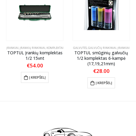
ĮRANKIAI
,
ĮRANKIŲ RINKINIAI, KOMPLEKTAI
GALVUTĖS, GALVUČIŲ RINKINIAI
,
ĮRANKIAI
TOPTUL Įrankių komplektas
TOPTUL smūginių galvučių
1/2 15vnt
1/2 komplektas 6-kampė
(17,19,21mm)
€
54.00
€
28.00
Į KREPŠELĮ
Į KREPŠELĮ