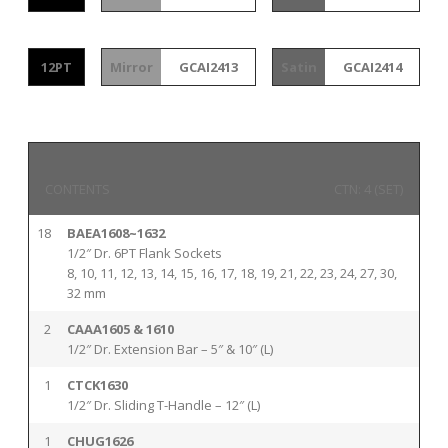
12PT
Mirror
GCAI2413
Satin
GCAI2414
CONTENTS
CTN: 4 (SET)
18
BAEA1608~1632
1/2″ Dr. 6PT Flank Sockets
8, 10, 11, 12, 13, 14, 15, 16, 17, 18, 19, 21, 22, 23, 24, 27, 30,
32 mm
2
CAAA1605 & 1610
1/2″ Dr. Extension Bar – 5″ & 10″ (L)
1
CTCK1630
1/2″ Dr. Sliding T-Handle – 12″ (L)
1
CHUG1626