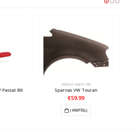
KĖBULO DALYS
,
VW
 Passat B6
Sparnas VW Touran
€
59.99
Į KREPŠELĮ