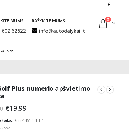
0
KITE MUMS:
RAŠYKITE MUMS:
 602 62622
info@autodalykai.lt
UPONAS
olf Plus numerio apšvietimo
ta
Original
Current
€
19.99
0
price
price
was:
is:
o kodas:
9555Z-451-1-1-1-1
€25.00.
€19.99.
ja:
VW