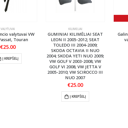
VALYTUVAI
KILIMĖLIAI
encio valytuvai VW
GUMINIAI KILIMĖLIAI SEAT
Galin
Passat, Touran
LEON II 2005-2012; SEAT
v
TOLEDO III 2004-2009;
€
25.00
SKODA OCTAVIA II NUO
2004; SKODA YETI NUO 2009;
Į KREPŠELĮ
VW GOLF V 2003-2008; VW
GOLF VI 2008; VW JETTA V
2005-2010; VW SCIROCCO III
NUO 2007
€
25.00
Į KREPŠELĮ