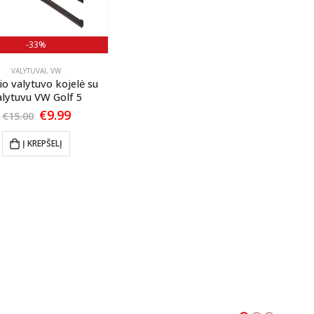
-33%
VALYTUVAI
,
VW
io valytuvo kojelė su
alytuvu VW Golf 5
Original
Current
€
9.99
€
15.00
price
price
was:
is:
Į KREPŠELĮ
€15.00.
€9.99.