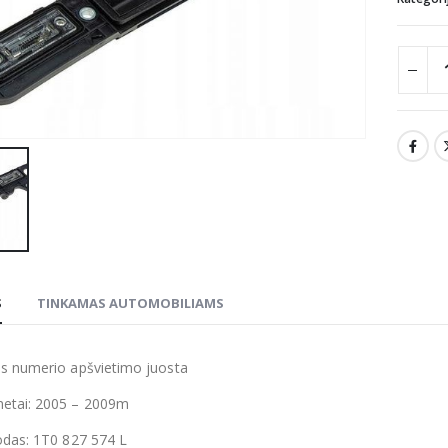
S
TINKAMAS AUTOMOBILIAMS
us numerio apšvietimo juosta
tai: 2005 – 2009m
odas: 1T0 827 574 L