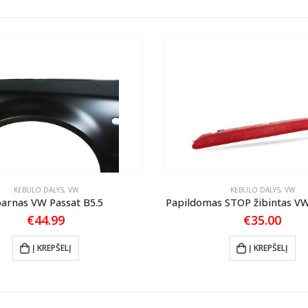
KĖBULO DALYS
,
VW
KĖBULO DALYS
,
VW
arnas VW Passat B5.5
Papildomas STOP žibintas VW
€
44.99
€
35.00
Į KREPŠELĮ
Į KREPŠELĮ