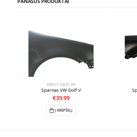
PANAŠŪS PRODUKTAI
KĖBULO DALYS
,
VW
Sparnas VW Golf V
Sp
€
39.99
Į KREPŠELĮ