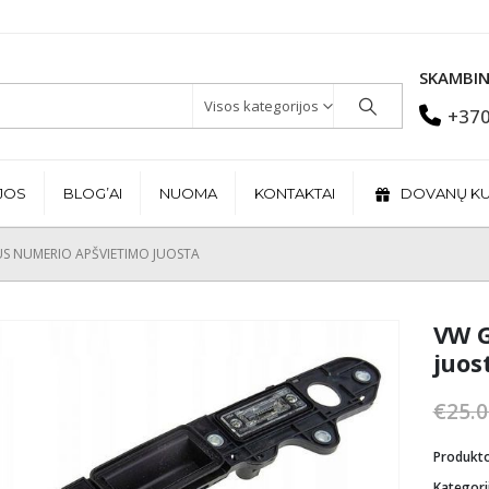
SKAMBIN
Visos kategorijos
+370
JOS
BLOG’AI
NUOMA
KONTAKTAI
DOVANŲ K
US NUMERIO APŠVIETIMO JUOSTA
VW G
juos
€
25.0
Produkt
Kategori