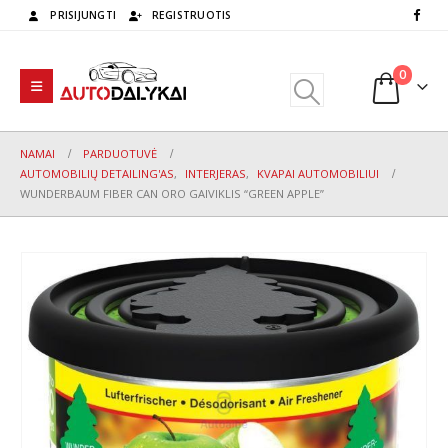
PRISIJUNGTI
REGISTRUOTIS
0
NAMAI
PARDUOTUVĖ
AUTOMOBILIŲ DETAILING'AS
,
INTERJERAS
,
KVAPAI AUTOMOBILIUI
WUNDERBAUM FIBER CAN ORO GAIVIKLIS “GREEN APPLE”