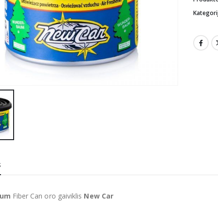
Kategori
S
aum
Fiber Can oro gaiviklis
New Car