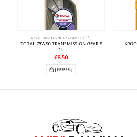
ALYVA
,
TRANSMISINĖ ALYVA (MECH.DĖŽ.)
0
TOTAL 75W80 TRANSMISSION GEAR 8
KROO
1L
€
8.50
gh
Į KREPŠELĮ