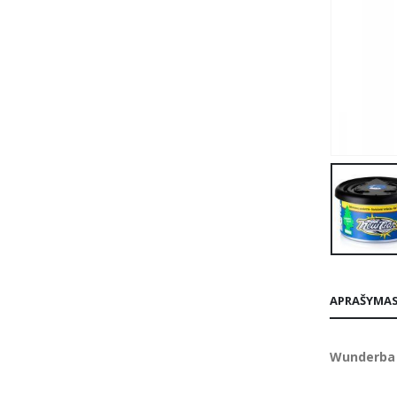
APRAŠYMA
Wunderb