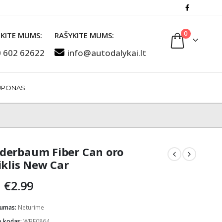
0
KITE MUMS:
RAŠYKITE MUMS:
 602 62622
info@autodalykai.lt
UPONAS
erbaum Fiber Can oro
iklis New Car
Original
Current
€
2.99
price
price
was:
is:
mumas:
Neturime
€3.49.
€2.99.
o kodas:
WBF0864