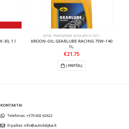
ALYVA
,
TRANSMISINĖ ALYVA (MECH.DĖŽ.)
W-30, 1 l
KROON-OIL GEARLUBE RACING 75W-140
1L.
l
urrent
ice
€
21.75
.99.
Į KREPŠELĮ
KONTAKTAI
Telefonas:
+370 602 62622
El.paštas:
info@autodalykai.lt