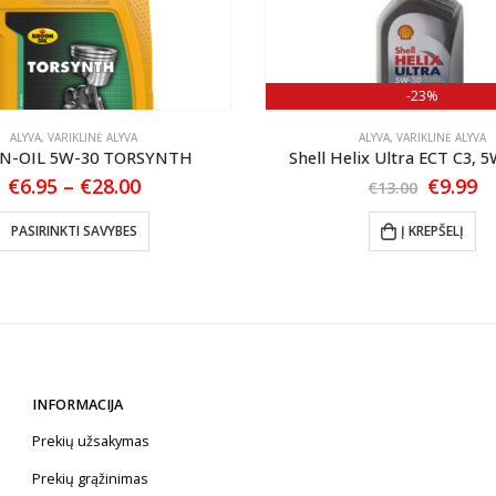
-23%
ALYVA
,
VARIKLINĖ ALYVA
ALYVA
,
VARIKLINĖ ALYVA
N-OIL 5W-30 TORSYNTH
Shell Helix Ultra ECT C3, 5
Price
Origina
C
€
6.95
–
€
28.00
€
9.99
€
13.00
range:
price
pr
This product has multiple variants. The options may be chosen on the product page
€6.95
was:
is:
PASIRINKTI SAVYBES
Į KREPŠELĮ
through
€13.00.
€9
€28.00
INFORMACIJA
Prekių užsakymas
Prekių grąžinimas