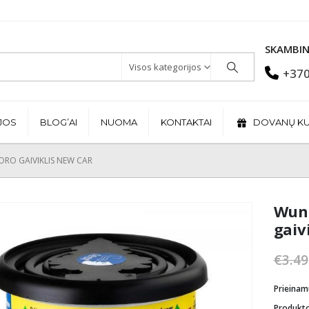
SKAMBIN
Visos kategorijos
+370
JOS
BLOG’AI
NUOMA
KONTAKTAI
DOVANŲ K
RO GAIVIKLIS NEW CAR
Wund
gaiv
€
3.49
Prieina
Produkt