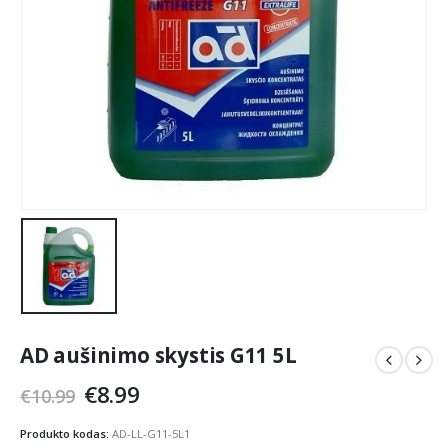
AD aušinimo skystis G11 5L
Original
Current
€
8.99
€
10.99
price
price
was:
is:
Produkto kodas:
AD-LL-G11-5L1