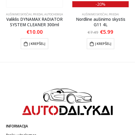
-20%
AUŠINIMO SKYSČIAI, PRIEDAI
,
AUTOCHEMIJA
AUŠINIMO SKYSČIAI, PRIEDAI
Valiklis DYNAMAX RADIATOR
Nordline aušinimo skystis
SYSTEM CLEANER 300ml
G11 4L
Original
Current
€
10.00
€
5.99
€
7.49
:
price
price
was:
is:
Į KREPŠELĮ
Į KREPŠELĮ
gh
€7.49.
€5.99.
0
INFORMACIJA
Prekių užsakymas