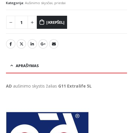
€10.99.
€8.99.
Kategorija:
Aušinimo skysčiai, priedai
Į KREPŠELĮ
APRAŠYMAS
AD
aušinimo skystis žalias
G11 Extralife 5L