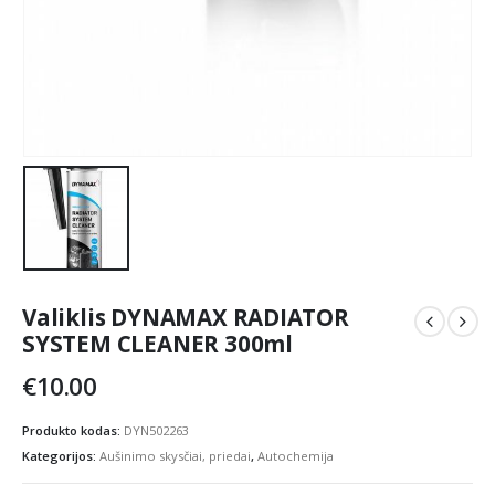
Valiklis DYNAMAX RADIATOR
SYSTEM CLEANER 300ml
€
10.00
Produkto kodas:
DYN502263
Kategorijos:
Aušinimo skysčiai, priedai
,
Autochemija