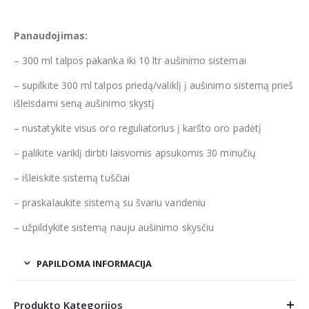
Panaudojimas:
– 300 ml talpos pakanka iki 10 ltr aušinimo sistemai
– supilkite 300 ml talpos priedą/valiklį į aušinimo sistemą prieš
išleisdami seną aušinimo skystį
– nustatykite visus oro reguliatorius į karšto oro padėtį
– palikite variklį dirbti laisvomis apsukomis 30 minučių
– išleiskite sistemą tuščiai
– praskalaukite sistemą su švariu vandeniu
– užpildykite sistemą nauju aušinimo skysčiu
PAPILDOMA INFORMACIJA
Produkto Kategorijos