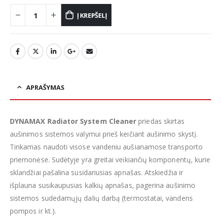
Į KREPŠELĮ
APRAŠYMAS
DYNAMAX Radiator System Cleaner
priedas skirtas
aušinimos sistemos valymui prieš keičiant aušinimo skystį.
Tinkamas naudoti visose vandeniu aušianamose transporto
priemonėse. Sudėtyje yra greitai veikiančių komponentų, kurie
sklandžiai pašalina susidariusias apnašas. Atskiedžia ir
išplauna susikaupusias kalkių apnašas, pagerina aušinimo
sistemos sudedamųjų dalių darbą (termostatai, vandens
pompos ir kt.).