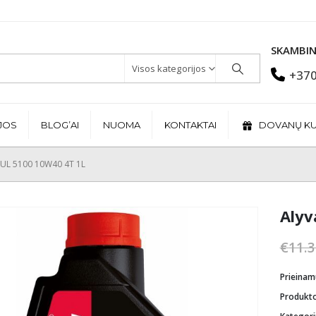
SKAMBIN
Visos kategorijos
+370
JOS
BLOG’AI
NUOMA
KONTAKTAI
DOVANŲ K
UL 5100 10W40 4T 1L
Alyv
€
11.3
Prieina
Produkt