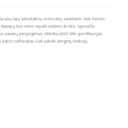
ka visų tipų keturtakčių motociklų varikliams :tiek miesto
ią klampą nuo vieno tepalo keitimo iki kito. Specialūs
us pavarų perjungimas. Atitinka JASO MA specifikacijas:
alcio sulfonatas. Gali sukelti alerginę reakciją.