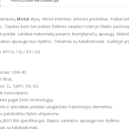
S
PAPILDOMA INFORMACIJA
iariausių
Motul
alyvų. Motul esterinės sintezės produktas. Puikiai tin
s . Tepalas kuris turi puikias fizikines savybes todėl jis išlaiko pastov
ai priedai suteikia maksimalią pavaros krumpliaračių apsaugą. Skland
kabos apsauga nuo slydimo. Tinkamas su katalizatoriais. Sudėtyje yra k
i
: API SL / SJ / SH / SG
umas: 10W-40.
1 litras.
sė: SL, SJAPI, SH, SG.
tik motociklams.
inta pagal Ester technologiją.
riu ir specialiais priedais saugančiais transmisijos elementus.
su patobulintu šlyties atsparumu.
ka JASO MA specifikacijas: šlapios sankabos apsauga nuo slydimo.
as su katalizatoriais.