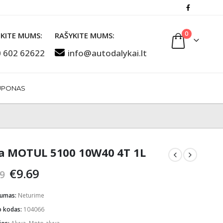
0
KITE MUMS:
RAŠYKITE MUMS:
 602 62622
info@autodalykai.lt
UPONAS
a MOTUL 5100 10W40 4T 1L
Original
Current
€
9.69
9
price
price
was:
is:
mumas:
Neturime
€11.39.
€9.69.
o kodas:
104066