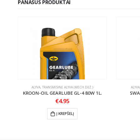
PANAŠŪS PRODUKTAI
ALYVA
,
TRANSMISINĖ ALYVA (MECH.DĖŽ.)
ALYVA
KROON-OIL GEARLUBE GL-4 80W 1L.
SWA
€
4.95
:
0
Į KREPŠELĮ
gh
5