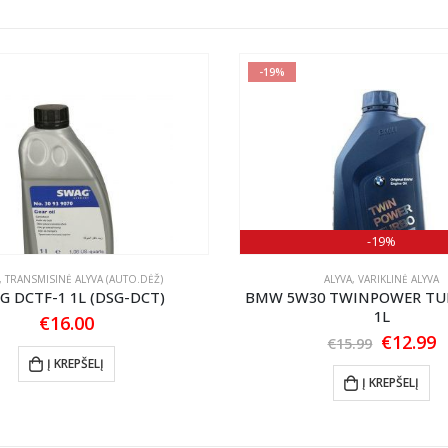
-19%
-19%
,
TRANSMISINĖ ALYVA (AUTO.DĖŽ)
ALYVA
,
VARIKLINĖ ALYVA
G DCTF-1 1L (DSG-DCT)
BMW 5W30 TWINPOWER TUR
1L
€
16.00
Origina
C
€
12.99
€
15.99
price
p
Į KREPŠELĮ
was:
is
Į KREPŠELĮ
€15.99.
€