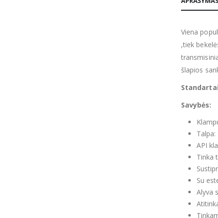
APRAŠYMA
Viena popul
,tiek bekelė
transmisini
šlapios san
Standarta
Savybės:
Klamp
Talpa: 
API kla
Tinka 
Sustipr
Su este
Alyva 
Atitin
Tinkam