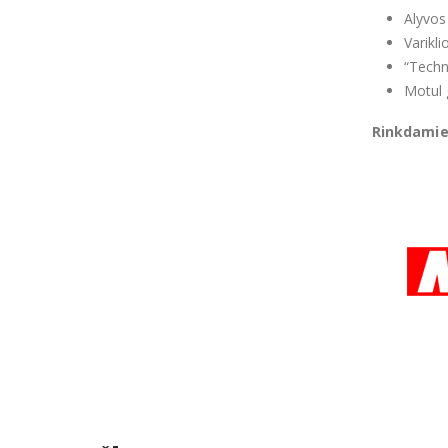
Alyvos 
Varikli
“Techn
Motul 
Rinkdamies