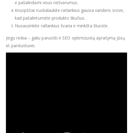
ir pašalindami visus nešvarumus.
Kruopščiai nuskalaukite ratlankius gausia vandens srove,
kad pašalintumėte produkto likučius.
Nusausinkite ratlankius švaria ir minkšta šluoste.
Jeigu reikia – galiu paruošti ir SEO optimizuotą aprašymą jūsų
el. parduotuvei.