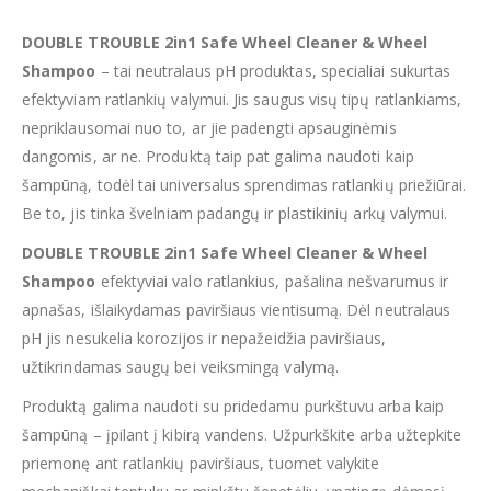
DOUBLE TROUBLE 2in1 Safe Wheel Cleaner & Wheel
Shampoo
– tai neutralaus pH produktas, specialiai sukurtas
efektyviam ratlankių valymui. Jis saugus visų tipų ratlankiams,
nepriklausomai nuo to, ar jie padengti apsauginėmis
dangomis, ar ne. Produktą taip pat galima naudoti kaip
šampūną, todėl tai universalus sprendimas ratlankių priežiūrai.
Be to, jis tinka švelniam padangų ir plastikinių arkų valymui.
DOUBLE TROUBLE 2in1 Safe Wheel Cleaner & Wheel
Shampoo
efektyviai valo ratlankius, pašalina nešvarumus ir
apnašas, išlaikydamas paviršiaus vientisumą. Dėl neutralaus
pH jis nesukelia korozijos ir nepažeidžia paviršiaus,
užtikrindamas saugų bei veiksmingą valymą.
Produktą galima naudoti su pridedamu purkštuvu arba kaip
šampūną – įpilant į kibirą vandens. Užpurkškite arba užtepkite
priemonę ant ratlankių paviršiaus, tuomet valykite