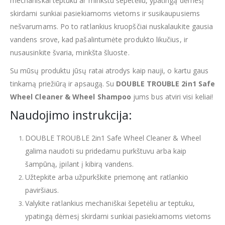
mechaniškai teptuku ar minkštu šepetėliu, ypatingą dėmesį
skirdami sunkiai pasiekiamoms vietoms ir susikaupusiems
nešvarumams. Po to ratlankius kruopščiai nuskalaukite gausia
vandens srove, kad pašalintumėte produkto likučius, ir
nusausinkite švaria, minkšta šluoste.
Su mūsų produktu jūsų ratai atrodys kaip nauji, o kartu gaus
tinkamą priežiūrą ir apsaugą. Su
DOUBLE TROUBLE 2in1 Safe
Wheel Cleaner & Wheel Shampoo
jums bus atviri visi keliai!
Naudojimo instrukcija:
DOUBLE TROUBLE 2in1 Safe Wheel Cleaner & Wheel
galima naudoti su pridedamu purkštuvu arba kaip
šampūną, įpilant į kibirą vandens.
Užtepkite arba užpurkškite priemonę ant ratlankio
paviršiaus.
Valykite ratlankius mechaniškai šepetėliu ar teptuku,
ypatingą dėmesį skirdami sunkiai pasiekiamoms vietoms