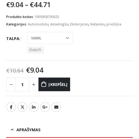
Price
€
9.04
–
€
44.71
range:
€9.04
Produkto kodas:
5905858700025
through
Kategorijos:
Automobilių detailing'as
,
Eksterjeras
,
Ratlankių priežiūra
€44.71
TALPA
IŠVALYTI
Original
Current
€
9.04
€
10.64
price
price
was:
is:
Į KREPŠELĮ
€10.64.
€9.04.
APRAŠYMAS