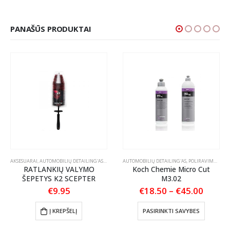
PANAŠŪS PRODUKTAI
PAI AUTOMOBILIUI
AKSESUARAI
,
AUTOMOBILIŲ DETAILING'AS
,
ŠEPEČIAI / TEPTUKAI
AUTOMOBILIŲ DETAILING'AS
,
POLIRAVIMAS
,
POL
RATLANKIŲ VALYMO
Koch Chemie Micro Cut
ŠEPETYS K2 SCEPTER
M3.02
Price
€
9.95
€
18.50
–
€
45.00
range:
This product has multiple variants. The options may be chosen on the product page
€18.5
Į KREPŠELĮ
PASIRINKTI SAVYBES
throu
€45.0