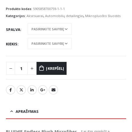
range:
€4.06
Produkto kodas:
5905858700759-1-1-1
through
Kategorijos:
Aksesuarai
,
Automobilių detailing'as
,
Mikropluošto šluostės
€14.02
SPALVA
KIEKIS
Į KREPŠELĮ
APRAŠYMAS
PLUSHIE Endless Plush Microfiber
– tai itin minkšta,