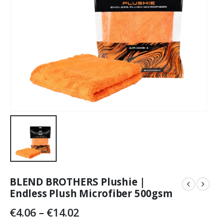
BLEND BROTHERS Plushie |
Endless Plush Microfiber 500gsm
Price
€
4.06
–
€
14.02