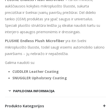
aukščiausios kokybės mikropluošto šluostė, sukurta
preciziškai ir švelniai įvairių paviršių priežiūrai. Dėl didelio
tankio (GSM) produktas yra ypač saugus ir universalus.
Speciali pluošto struktūra leidžia ją idealiai naudoti kartu su
interjero apsaugos priemonėmis ir dressingais.
PLUSHIE Endless Plush Microfiber
yra itin švelni
mikropluošto šluostė, todėl saugi visiems automobilio salono
paviršiams – jų nebraižo ir nepažeidžia.
Galima naudoti su:
CUDDLER Leather Coating
SNUGGLER Upholstery Coating
PAPILDOMA INFORMACIJA
Produkto Kategorijos