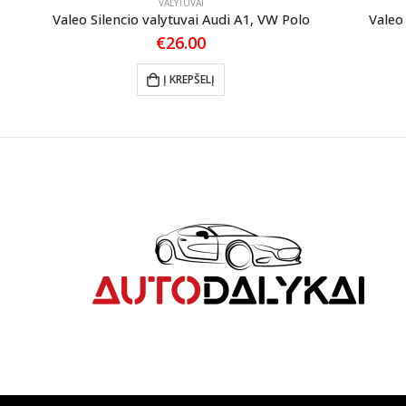
VALYTUVAI
ia
Valeo Silencio valytuvai Audi A1, VW Polo
Valeo
€
26.00
Į KREPŠELĮ