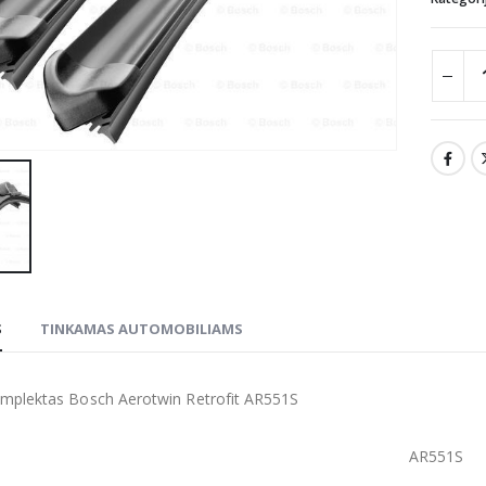
S
TINKAMAS AUTOMOBILIAMS
omplektas Bosch Aerotwin Retrofit AR551S
AR551S