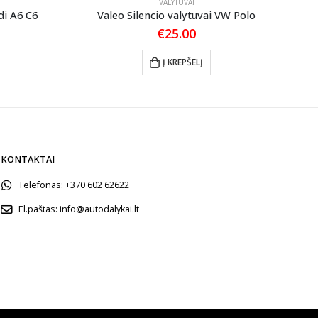
VALYTUVAI
di A6 C6
Valeo Silencio valytuvai VW Polo
Val
€
25.00
Į KREPŠELĮ
KONTAKTAI
Telefonas:
+370 602 62622
El.paštas:
info@autodalykai.lt