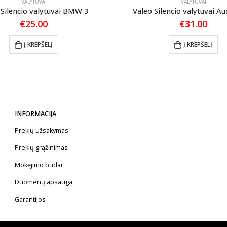
VALYTUVAI
VALYTUVAI
 Silencio valytuvai BMW 3
Valeo Silencio valytuvai Au
€
25.00
€
31.00
Į KREPŠELĮ
Į KREPŠELĮ
INFORMACIJA
Prekių užsakymas
Prekių grąžinimas
Mokėjimo būdai
Duomenų apsauga
Garantijos