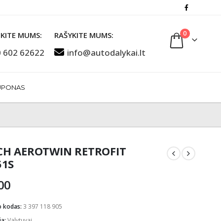
0
KITE MUMS:
RAŠYKITE MUMS:
 602 62622
info@autodalykai.lt
UPONAS
CH AEROTWIN RETROFIT
51S
00
o kodas:
3 397 118 905
ja:
Valytuvai