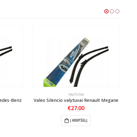
VALYTUVAI
cedes-Benz
Valeo Silencio valytuvai Renault Megane
Va
€
27.00
Į KREPŠELĮ