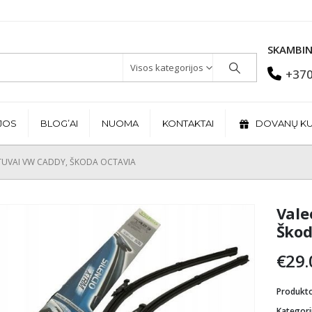
SKAMBIN
Visos kategorijos
+370
JOS
BLOG’AI
NUOMA
KONTAKTAI
DOVANŲ K
YTUVAI VW CADDY, ŠKODA OCTAVIA
Vale
Škod
€
29.
Produkt
Kategori