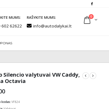
0
KITE MUMS:
RAŠYKITE MUMS:
 602 62622
info@autodalykai.lt
UPONAS
o Silencio valytuvai VW Caddy,
a Octavia
00
o kodas:
VF824
ja:
Valytuvai