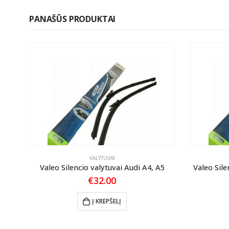
PANAŠŪS PRODUKTAI
VALYTUVAI
3
Valeo Silencio valytuvai Audi A4, A5
Valeo Sile
€
32.00
Į KREPŠELĮ