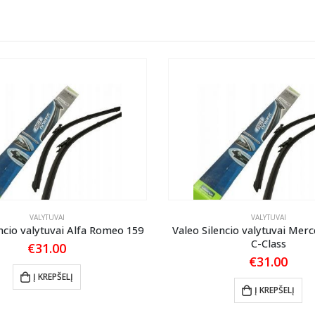
VALYTUVAI
VALYTUVAI
ncio valytuvai Alfa Romeo 159
Valeo Silencio valytuvai Mer
C-Class
€
31.00
€
31.00
Į KREPŠELĮ
Į KREPŠELĮ