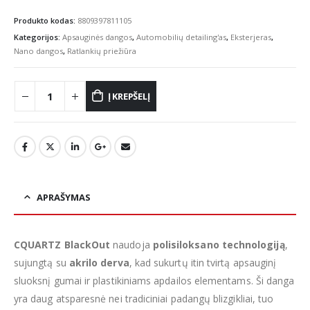
Produkto kodas:
8809397811105
Kategorijos:
Apsauginės dangos
,
Automobilių detailing'as
,
Eksterjeras
,
Nano dangos
,
Ratlankių priežiūra
Į KREPŠELĮ
APRAŠYMAS
CQUARTZ BlackOut
naudoja
polisiloksano technologiją
,
sujungtą su
akrilo derva
, kad sukurtų itin tvirtą apsauginį
sluoksnį gumai ir plastikiniams apdailos elementams. Ši danga
yra daug atsparesnė nei tradiciniai padangų blizgikliai, tuo