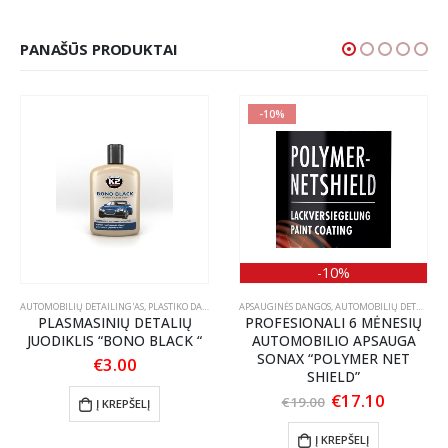
PANAŠŪS PRODUKTAI
-10%
-10%
S PRIEŽIŪRA
AUTOMOBILIŲ DETAILING'AS
,
PLASTIKO DALIŲ JUODINTOJAI/ATNAUJINTOJAI
APSAUGINĖS DANGOS
,
AUTOMOBILIŲ DETAILING'AS
PLASMASINIŲ DETALIŲ
PROFESIONALI 6 MĖNESIŲ
JUODIKLIS “BONO BLACK “
AUTOMOBILIO APSAUGA
SONAX “POLYMER NET
€
3.00
SHIELD”
Original
Current
€
17.10
€
19.00
Į KREPŠELĮ
price
price
was:
is:
Į KREPŠELĮ
€19.00.
€17.10.