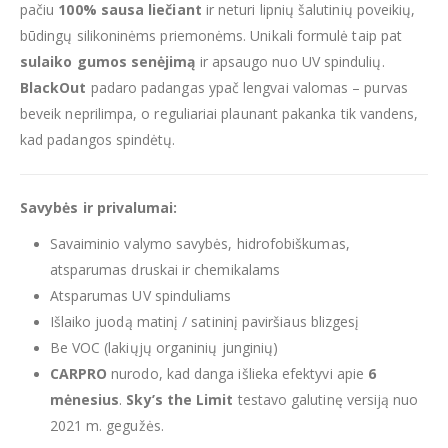
pačiu
100% sausa liečiant
ir neturi lipnių šalutinių poveikių,
būdingų silikoninėms priemonėms. Unikali formulė taip pat
sulaiko gumos senėjimą
ir apsaugo nuo UV spindulių.
BlackOut
padaro padangas ypač lengvai valomas – purvas
beveik neprilimpa, o reguliariai plaunant pakanka tik vandens,
kad padangos spindėtų.
Savybės ir privalumai:
Savaiminio valymo savybės, hidrofobiškumas,
atsparumas druskai ir chemikalams
Atsparumas UV spinduliams
Išlaiko juodą matinį / satininį paviršiaus blizgesį
Be VOC (lakiųjų organinių junginių)
CARPRO
nurodo, kad danga išlieka efektyvi apie
6
mėnesius
.
Sky’s the Limit
testavo galutinę versiją nuo
2021 m. gegužės.