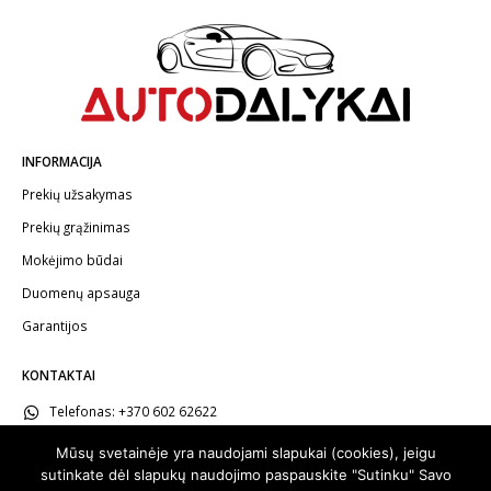
INFORMACIJA
Prekių užsakymas
Prekių grąžinimas
Mokėjimo būdai
Duomenų apsauga
Garantijos
KONTAKTAI
Telefonas:
+370 602 62622
El.paštas:
info@autodalykai.lt
Mūsų svetainėje yra naudojami slapukai (cookies), jeigu
sutinkate dėl slapukų naudojimo paspauskite "Sutinku" Savo