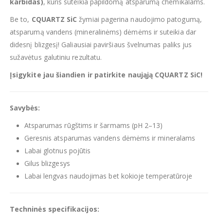
karbidas)
, kuris suteikia papildomą atsparumą chemikalams.
Be to,
CQUARTZ SiC
žymiai pagerina naudojimo patogumą,
atsparumą vandens (mineralinėms) dėmėms ir suteikia dar
didesnį blizgesį! Galiausiai paviršiaus švelnumas paliks jus
sužavėtus galutiniu rezultatu.
Įsigykite jau šiandien ir patirkite naująją CQUARTZ SiC!
Savybės:
Atsparumas rūgštims ir šarmams (pH 2–13)
Geresnis atsparumas vandens dėmėms ir mineralams
Labai glotnus pojūtis
Gilus blizgesys
Labai lengvas naudojimas bet kokioje temperatūroje
Techninės specifikacijos: