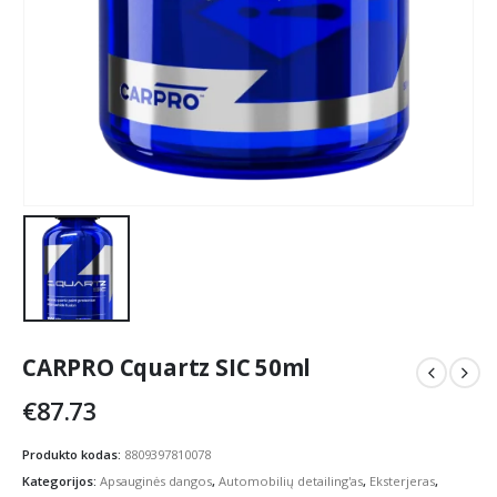
CARPRO Cquartz SIC 50ml
€
87.73
Produkto kodas:
8809397810078
Kategorijos:
Apsauginės dangos
,
Automobilių detailing'as
,
Eksterjeras
,