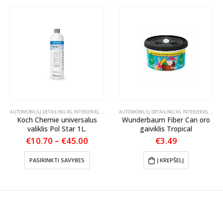
AUTOMOBILIŲ DETAILING'AS
,
EKSTERJERAS
,
KONSERVANTAI
,
INTERJERAS
,
ODOS PRIEŽIŪRA
AUTOMOBILIŲ DETAILING'AS
,
TEKSTILĖS PRIEŽIŪRA
,
INTERJERAS
,
KVAPA
Koch Chemie universalus
Wunderbaum Fiber Can oro
valiklis Pol Star 1L.
gaiviklis Tropical
Price
€
10.70
–
€
45.00
€
3.49
range:
This product has multiple variants. The options may be chosen on the product page
€10.70
nt
PASIRINKTI SAVYBES
Į KREPŠELĮ
through
€45.00
.