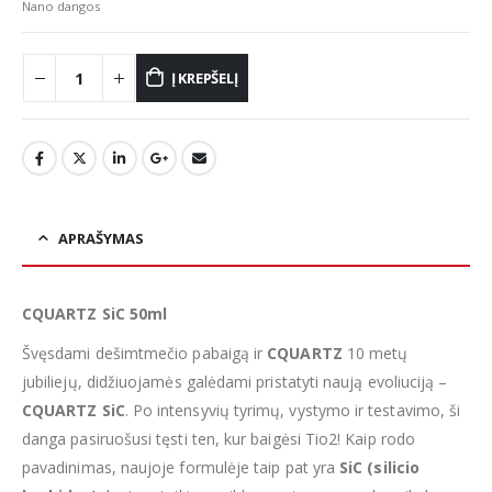
Nano dangos
Į KREPŠELĮ
APRAŠYMAS
CQUARTZ SiC 50ml
Švęsdami dešimtmečio pabaigą ir
CQUARTZ
10 metų
jubiliejų, didžiuojamės galėdami pristatyti naują evoliuciją –
CQUARTZ SiC
. Po intensyvių tyrimų, vystymo ir testavimo, ši
danga pasiruošusi tęsti ten, kur baigėsi Tio2! Kaip rodo
pavadinimas, naujoje formulėje taip pat yra
SiC (silicio