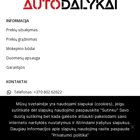
INFORMACIJA
Prekių užsakymas
Prekių grąžinimas
Mokėjimo būdai
Duomenų apsauga
Garantijos
KONTAKTAI
Telefonas:
+370 602 62622
El.paštas:
info@autodalykai.lt
Mūsų svetainėje yra naudojami slapukai (cookies), jeigu
sutinkate dėl slapukų naudojimo paspauskite "Sutinku" Savo
duotą sutikimą bet kada galėsite atšaukti pakeisdami savo
interneto naršyklės nustatymus ir ištrindami įrašytus slapukus.
Daugiau informacijos apie slapukų naudojimą rasite paspaude
© 2024. Visos teisės saugomos | Svetainę sukūrė:
svetainesideja.lt
"Privatumo politika"