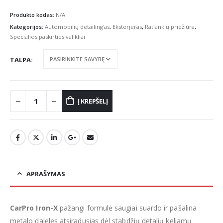
range:
€14.54
Produkto kodas:
N/A
through
Kategorijos:
Automobilių detailing'as
,
Eksterjeras
,
Ratlankių priežiūra
,
€83.82
Specialios paskirties valikliai
TALPA
Į KREPŠELĮ
APRAŠYMAS
CarPro Iron-X
pažangi formulė saugiai suardo ir pašalina
metalo daleles atsiradusias dėl stabdžių detalių keliamų