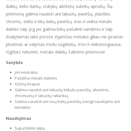
dulkių, kelio darbų, statybų aikštelių sukeltų apnašų. Šią
priemonę galima naudoti ant lakuotų paviršių, plastiko,
chromo, stiklo ir kitų kietų paviršių. Iron-X veikia metalo
daleles taip jog jas galima būtų pašalinti vandeniu ir taip
išvalydamas lako porose slypinčius metalus giliau nei įprastas
plovimas ar valymas moliu sugebėtų. Iron-X veiksmingiausia,
rūgšties neturinti, metalo dalelių šalinimo priemonė!
Savybės
pH-neutralus
Pašalina metalo daleles
Vyšnių kvapas
Galima naudoti ant lakuotų kėbulo paviršių, aliuminio,
chromuotų ir lakuotų ratlankių
Galima naudoti ant visų kietų paviršių (vengt naudojimo ant
tekstilės)
Naudojimas
Supurtykite talpą