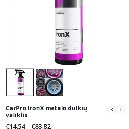
CarPro IronX metalo dulkių
valiklis
Price
€
14.54
–
€
83.82