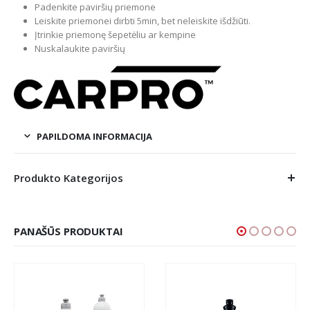
Padenkite paviršių priemone
Leiskite priemonei dirbti 5min, bet neleiskite išdžiūti.
Įtrinkie priemonę šepetėliu ar kempine
Nuskalaukite paviršių
PAPILDOMA INFORMACIJA
Produkto Kategorijos
PANAŠŪS PRODUKTAI