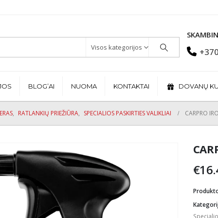
SKAMBIN
Visos kategorijos
+370
JOS
BLOG’AI
NUOMA
KONTAKTAI
DOVANŲ K
JERAS
,
RATLANKIŲ PRIEŽIŪRA
,
SPECIALIOS PASKIRTIES VALIKLIAI
CARPRO IR
CARP
€
16.
Produkt
Kategori
Specialio