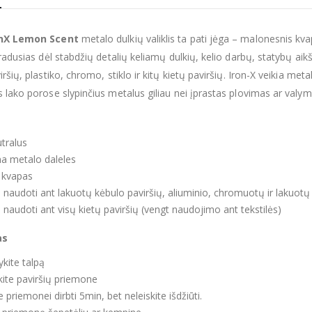
onX Lemon Scent
metalo dulkių valiklis ta pati jėga – malonesnis kv
iradusias dėl stabdžių detalių keliamų dulkių, kelio darbų, statybų ai
ršių, plastiko, chromo, stiklo ir kitų kietų paviršių. Iron-X veikia meta
 lako porose slypinčius metalus giliau nei įprastas plovimas ar valy
tralus
na metalo daleles
ų kvapas
 naudoti ant lakuotų kėbulo paviršių, aliuminio, chromuotų ir lakuotų 
 naudoti ant visų kietų paviršių (vengt naudojimo ant tekstilės)
as
ykite talpą
ite paviršių priemone
e priemonei dirbti 5min, bet neleiskite išdžiūti.