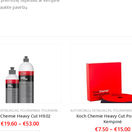
ie priemonę šepetėliu ar kempine
aukite paviršių
ETAILING'AS
,
TEKSTILĖS PRIEŽIŪRA
,
POLIRAVIMAS
,
POLIRAVIMO PASTOS
AUTOMOBILIŲ DETAILING'AS
,
POLIRAVIMA
 Chemie Heavy Cut H9.02
Koch Chemie Heavy Cut Po
Kempinė
Price
€
19.60
–
€
53.00
range:
€
7.50
–
€
15.00
This product has multiple variants. The options may be chosen on the product page