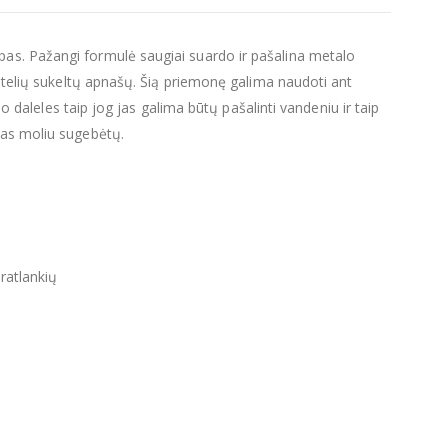
apas. Pažangi formulė saugiai suardo ir pašalina metalo
kštelių sukeltų apnašų. Šią priemonę galima naudoti ant
lo daleles taip jog jas galima būtų pašalinti vandeniu ir taip
mas moliu sugebėtų.
ratlankių