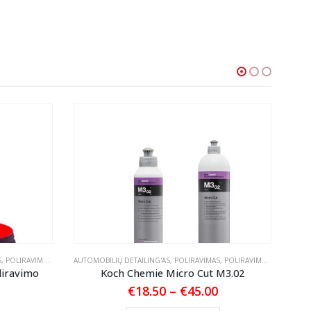
S
,
POLIRAVIMO PADAI
AUTOMOBILIŲ DETAILING'AS
,
POLIRAVIMAS
,
POLIRAVIMO PASTOS
AUTO
liravimo
Koch Chemie Micro Cut M3.02
Meg
Price
€
18.50
–
€
45.00
range:
Price
This product has multiple variants. The options may be chosen on the product page