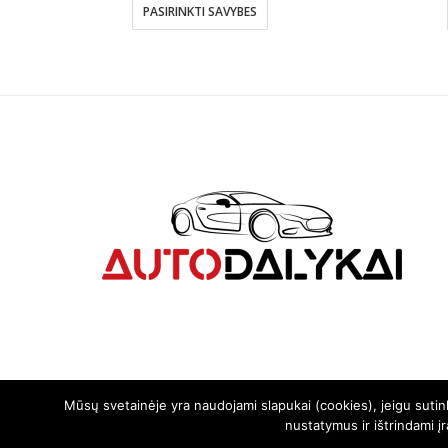
€8.00
PASIRINKTI SAVYBES
through
€32.00
Mūsų svetainėje yra naudojami slapukai (cookies), jeigu suti
nustatymus ir ištrindami į