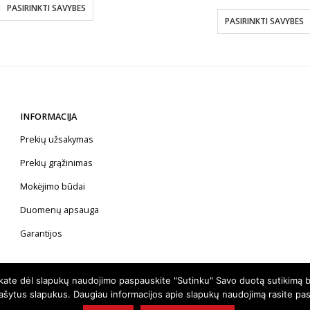
€19.60
PASIRINKTI SAVYBES
through
PASIRINKTI SAVYBES
€53.00
INFORMACIJA
Prekių užsakymas
Prekių grąžinimas
Mokėjimo būdai
Duomenų apsauga
Garantijos
nkate dėl slapukų naudojimo paspauskite "Sutinku" Savo duotą sutikimą b
rašytus slapukus. Daugiau informacijos apie slapukų naudojimą rasite pa