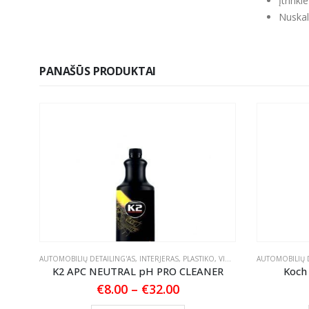
Įtrink
Nuskal
PANAŠŪS PRODUKTAI
TUKAI
AUTOMOBILIŲ DETAILING'AS
,
INTERJERAS
,
PLASTIKO, VINILO IR GUMOS VALYMAS
AUTOMOBILIŲ D
MUI
K2 APC NEUTRAL pH PRO CLEANER
Koch
Price
€
8.00
–
€
32.00
range:
This product has multiple variants. The options may be chosen on the product page