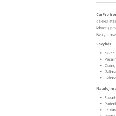
CarPro Ir
daleles ats
lakuotų pavi
išvalydamas
Savybės
pH-neu
Pašali
Citrin
Galima
Galima
Naudojim
Supurt
Padenk
Leiskit