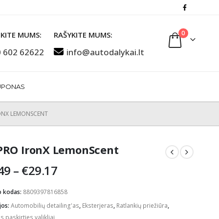
0
KITE MUMS:
RAŠYKITE MUMS:
 602 62622
info@autodalykai.lt
UPONAS
ONX LEMONSCENT
RO IronX LemonScent
Price
49
–
€
29.17
range:
€16.49
o kodas:
8809397816858
through
jos:
Automobilių detailing'as
,
Eksterjeras
,
Ratlankių priežiūra
,
€29.17
s paskirties valikliai