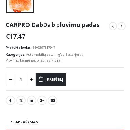
CARPRO DabDab plovimo padas
€
17.47
Produkto kodas:
8809397817947
Kategorijos:
Automobilių detailing'as
,
Eksterjeras
,
Plovimo kempinės, pirštinės, kibirai
Į KREPŠELĮ
APRAŠYMAS