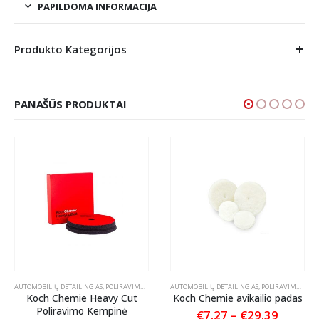
PAPILDOMA INFORMACIJA
Produkto Kategorijos
PANAŠŪS PRODUKTAI
RIKLIO VALIKLIAI
AUTOMOBILIŲ DETAILING'AS
,
POLIRAVIMAS
,
POLIRAVIMO PADAI
AUTOMOBILIŲ DETAILING'AS
,
POLIRAVIMO PADAI
Koch Chemie Heavy Cut
Koch Chemie avikailio padas
Poliravimo Kempinė
Price
€
7.27
–
€
29.39