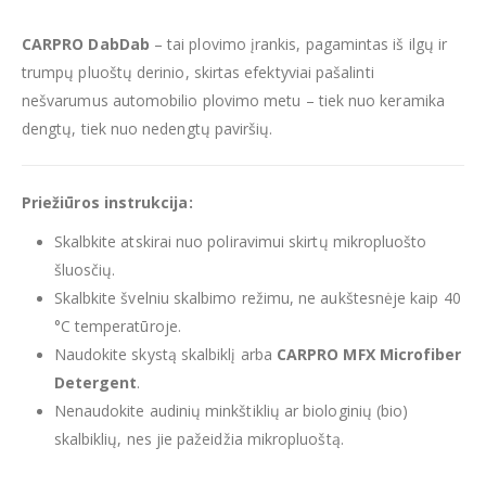
CARPRO DabDab
– tai plovimo įrankis, pagamintas iš ilgų ir
trumpų pluoštų derinio, skirtas efektyviai pašalinti
nešvarumus automobilio plovimo metu – tiek nuo keramika
dengtų, tiek nuo nedengtų paviršių.
Priežiūros instrukcija:
Skalbkite atskirai nuo poliravimui skirtų mikropluošto
šluosčių.
Skalbkite švelniu skalbimo režimu, ne aukštesnėje kaip 40
°C temperatūroje.
Naudokite skystą skalbiklį arba
CARPRO MFX Microfiber
Detergent
.
Nenaudokite audinių minkštiklių ar biologinių (bio)
skalbiklių, nes jie pažeidžia mikropluoštą.