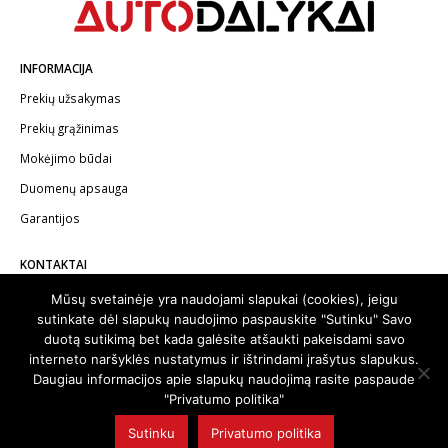
INFORMACIJA
Prekių užsakymas
Prekių grąžinimas
Mokėjimo būdai
Duomenų apsauga
Garantijos
KONTAKTAI
Telefonas:
+370 602 62622
Mūsų svetainėje yra naudojami slapukai (cookies), jeigu
sutinkate dėl slapukų naudojimo paspauskite "Sutinku" Savo
El.paštas:
info@autodalykai.lt
duotą sutikimą bet kada galėsite atšaukti pakeisdami savo
interneto naršyklės nustatymus ir ištrindami įrašytus slapukus.
Daugiau informacijos apie slapukų naudojimą rasite paspaude
"Privatumo politika"
© 2024. Visos teisės saugomos | Svetainę sukūrė:
svetainesideja.lt
Sutinku
Privatumo politika