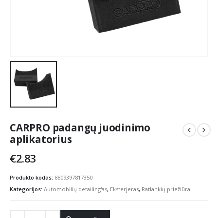
CARPRO padangų juodinimo
aplikatorius
€
2.83
Produkto kodas:
8809397817350
Kategorijos:
Automobilių detailing'as
,
Eksterjeras
,
Ratlankių priežiūra