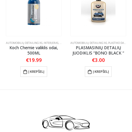
OLIRAVIMO PASTOS
AUTOMOBILIŲ DETAILING'AS
,
INTERJERAS
,
ODOS PRIEŽIŪRA
AUTOMOBILIŲ DETAILING'AS
,
PLASTIKO DALIŲ JUODINTOJAI/ATNAUJINTOJAI
Koch Chemie valiklis odai,
PLASMASINIŲ DETALIŲ
500ML
JUODIKLIS “BONO BLACK “
€
19.99
€
3.00
Į KREPŠELĮ
Į KREPŠELĮ