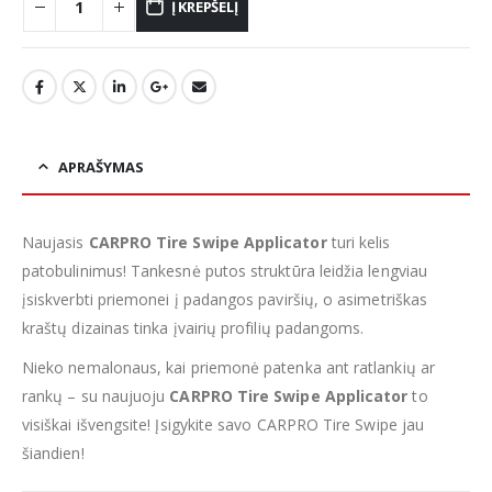
Į KREPŠELĮ
APRAŠYMAS
Naujasis
CARPRO Tire Swipe Applicator
turi kelis
patobulinimus! Tankesnė putos struktūra leidžia lengviau
įsiskverbti priemonei į padangos paviršių, o asimetriškas
kraštų dizainas tinka įvairių profilių padangoms.
Nieko nemalonaus, kai priemonė patenka ant ratlankių ar
rankų – su naujuoju
CARPRO Tire Swipe Applicator
to
visiškai išvengsite! Įsigykite savo CARPRO Tire Swipe jau
šiandien!