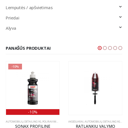
Lemputės / apšvietimas
Priedai
Alyva
PANAŠŪS PRODUKTAI
-10%
-10%
AUTOMOBILIŲ DETAILING'AS
,
POLIRAVIMAS
,
POLIRAVIMO PASTOS
AKSESUARAI
,
AUTOMOBILIŲ DETAILING'AS
,
ŠEPEČ
SONAX PROFILINE
RATLANKIŲ VALYMO