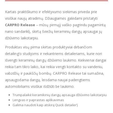
Kartais praktiškumo ir efektyvumo siekimas priveda prie
visiškai naujų atradimų. Džiaugiamės galėdami pristatyti
CARPRO Release
– mūsų pirmąjį vaško pagrindu pagamintą
nano sandariklį, skirtą šviežių keraminių dangų apsaugai jų
džiūvimo laikotarpiu.
Produktas visų pirma skirtas produktyviai dirbančiom
detailing’o studijoms ir nekantriems detaileriams, kurie nori
išvengti keraminių dangų džiūvimo laukimo. Kiekvienai dangai
reikia tam tikro laiko, kai reikia vengti kontakto su vandeniu,
vabzdžių ir paukščių bombų. CARPRO Release tai sumažina,
apsaugodama dangą, leisdama naujai padengtiems
automobiliams visiškai išdžiūti be laukimo.
Trumpalaikė keramikinių dangų apsauga džiūvimo laikotarpiu
Lengvas ir paprastas aplikavimas
Galima naudoti kaip atskirą Quick detailer’į