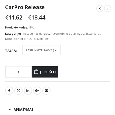
CarPro Release
Price
€
11.62
–
€
18.44
range:
€11.62
Produkto kodas:
N/A
through
Kategorijos:
Apsauginės dangos
,
Automobilių detailing'as
,
Eksterjeras
,
€18.44
Kondicionieriai "Quick Detailer"
TALPA
Į KREPŠELĮ
APRAŠYMAS