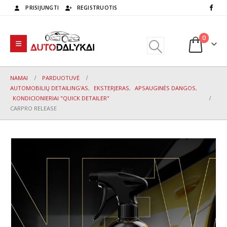
PRISIJUNGTI
REGISTRUOTIS
0
NAMAI
PARDUOTUVĖ
AUTOMOBILIŲ DETAILING'AS
,
EKSTERJERAS
,
APSAUGINĖS DANGOS
,
KONDICIONIERIAI "QUICK DETAILER"
CARPRO RELEASE