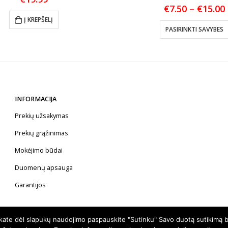
€
7.50
–
€
15.00
Į KREPŠELĮ
PASIRINKTI SAVYBES
INFORMACIJA
Prekių užsakymas
Prekių grąžinimas
Mokėjimo būdai
Duomenų apsauga
Garantijos
nkate dėl slapukų naudojimo paspauskite "Sutinku" Savo duotą sutikimą b