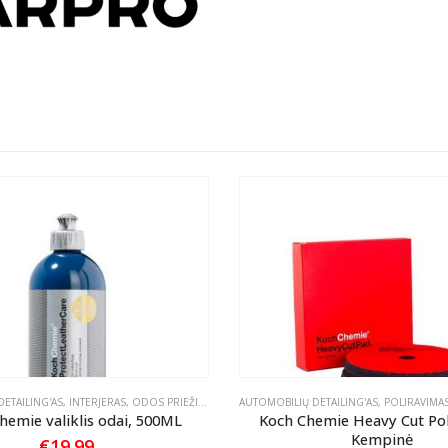
ETAILING'AS
,
INTERJERAS
,
ODOS PRIEŽIŪRA
AUTOMOBILIŲ DETAILING'AS
,
POLIRAVIMA
hemie valiklis odai, 500ML
Koch Chemie Heavy Cut Po
Kempinė
€
19.99