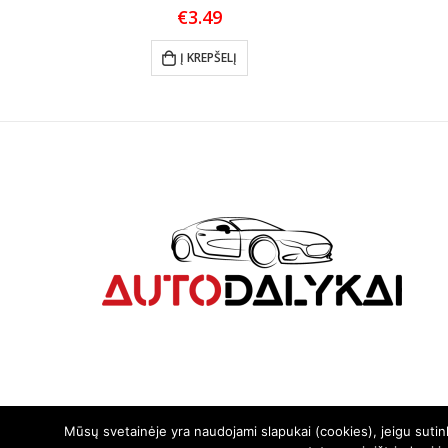
€
3.49
Į KREPŠELĮ
Mūsų svetainėje yra naudojami slapukai (cookies), jeigu suti