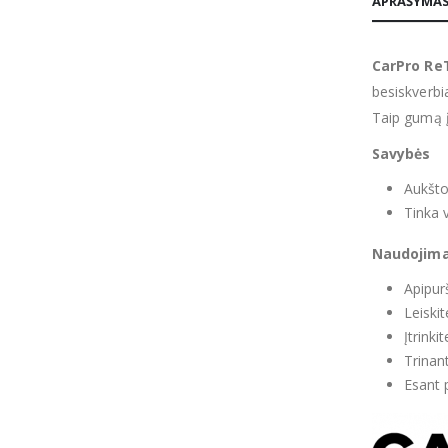
APRAŠYMA
CarPro Re
besiskverbi
Taip gumą į
Savybės
Aukšto 
Tinka 
Naudojim
Apipur
Leiski
Įtrinki
Trinan
Esant 