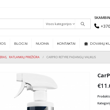
SKAMBIN
Visos kategorijos
+370
JOS
BLOG’AI
NUOMA
KONTAKTAI
DOVANŲ K
JERAS
,
RATLANKIŲ PRIEŽIŪRA
CARPRO RETYRE PADANGŲ VALIKLIS
CarP
€
11.
Produkt
Kategori