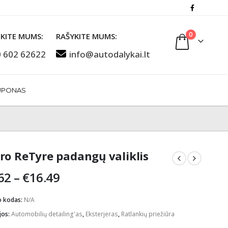
0
KITE MUMS:
RAŠYKITE MUMS:
 602 62622
info@autodalykai.lt
UPONAS
ro ReTyre padangų valiklis
Price
62
–
€
16.49
range:
€11.62
o kodas:
N/A
through
jos:
Automobilių detailing'as
,
Eksterjeras
,
Ratlankių priežiūra
€16.49