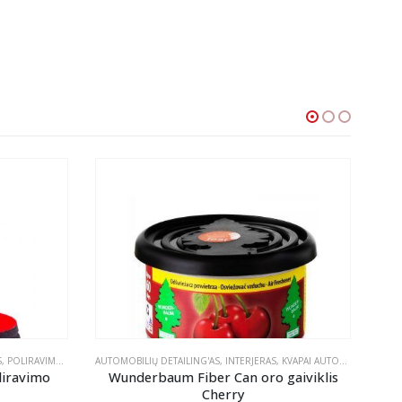
-
S
,
POLIRAVIMO PADAI
AUTOMOBILIŲ DETAILING'AS
,
INTERJERAS
,
KVAPAI AUTOMOBILIUI
APSA
liravimo
Wunderbaum Fiber Can oro gaiviklis
Cherry