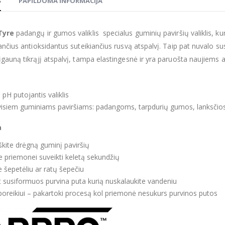
S
PAPILDOMA INFORMACIJA
Tyre
padangų ir gumos valiklis
specialus guminių paviršių valiklis, k
ančius antioksidantus suteikiančius rusvą atspalvį. Taip pat nuvalo s
gauną tikrąjį atspalvį, tampa elastingesnė ir yra paruošta naujiem
pH putojantis valiklis
visiem guminiams paviršiams: padangoms, tarpdurių gumos, lanksčios j
a
škite drėgną guminį paviršių
te priemonei suveikti keletą sekundžių
te šepetėliu ar ratų šepečiu
t susiformuos purvina puta kurią nuskalaukite vandeniu
poreikiui – pakartoki procesą kol priemonė nesukurs purvinos putos