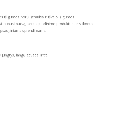
uris iš gumos porų ištraukia ir išvalo iš gumos
usikaupusį purvą, senus juodinimo produktus ar silikonus.
s apsauginiams sprendimams.
ungtys, langų apvadai ir t.t.