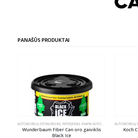
PANAŠŪS PRODUKTAI
TUKAI
AUTOMOBILIŲ DETAILING'AS
,
INTERJERAS
,
KVAPAI AUTOMOBILIUI
AUTOMOBILIŲ D
2
Wunderbaum Fiber Can oro gaiviklis
Koch C
Black Ice