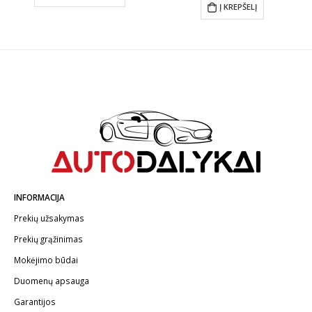
Į KREPŠELĮ
€29.39
gh
0
INFORMACIJA
Prekių užsakymas
Prekių grąžinimas
Mokėjimo būdai
Duomenų apsauga
Garantijos