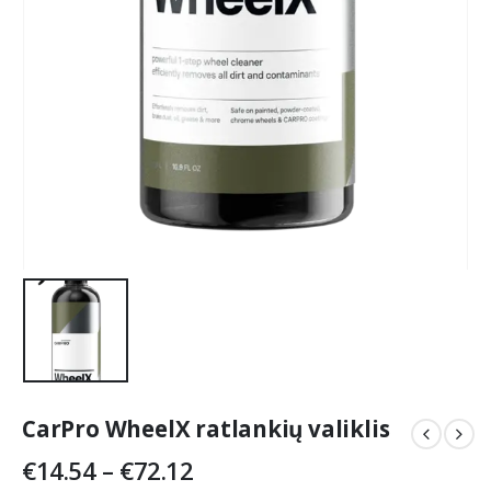
CarPro WheelX ratlankių valiklis
Price
€
14.54
–
€
72.12