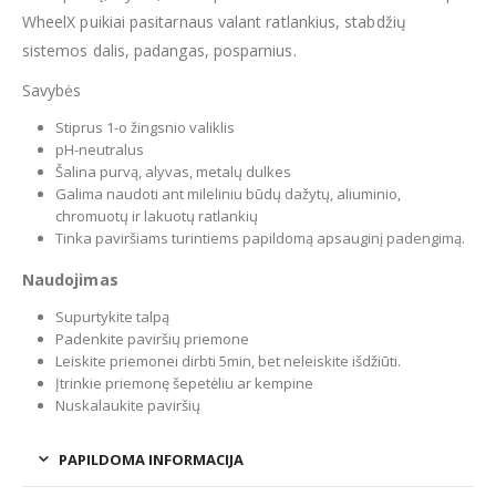
WheelX puikiai pasitarnaus valant ratlankius, stabdžių
sistemos dalis, padangas, posparnius.
Savybės
Stiprus 1-o žingsnio valiklis
pH-neutralus
Šalina purvą, alyvas, metalų dulkes
Galima naudoti ant mileliniu būdų dažytų, aliuminio,
chromuotų ir lakuotų ratlankių
Tinka paviršiams turintiems papildomą apsauginį padengimą.
Naudojimas
Supurtykite talpą
Padenkite paviršių priemone
Leiskite priemonei dirbti 5min, bet neleiskite išdžiūti.
Įtrinkie priemonę šepetėliu ar kempine
Nuskalaukite paviršių
PAPILDOMA INFORMACIJA