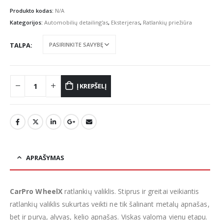
range:
€14.54
Produkto kodas:
N/A
through
Kategorijos:
Automobilių detailing'as
,
Eksterjeras
,
Ratlankių priežiūra
€72.12
TALPA
Į KREPŠELĮ
APRAŠYMAS
CarPro WheelX
ratlankių valiklis. Stiprus ir greitai veikiantis
ratlankių valiklis sukurtas veikti ne tik šalinant metalų apnašas,
bet ir purvą, alyvas, kelio apnašas. Viskas valoma vienu etapu.