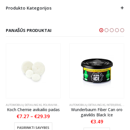
Produkto Kategorijos
PANAŠŪS PRODUKTAI
STIKO, VINILO IR GUMOS VALYMAS
AUTOMOBILIŲ DETAILING'AS
,
,
POLIRAVIMO PADAI
TEKSTILĖS PRIEŽIŪRA
AUTOMOBILIŲ DETAILING'AS
,
INTERJERAS
,
KVAPA
Koch Chemie avikailio padas
Wunderbaum Fiber Can oro
gaiviklis Black Ice
Price
€
7.27
–
€
29.39
range:
€
3.49
This product has multiple variants. The options may be chosen on the product page
€7.27
:
PASIRINKTI SAVYBES
through