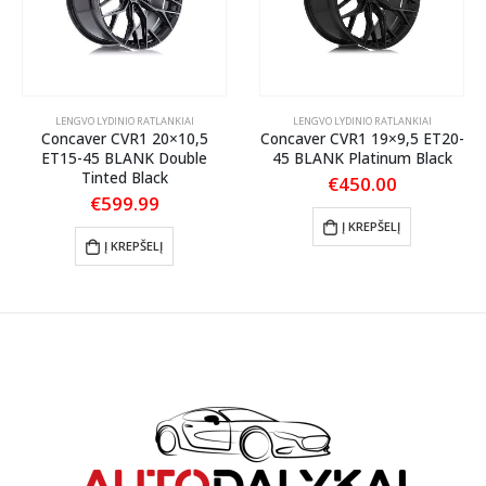
LENGVO LYDINIO RATLANKIAI
LENGVO LYDINIO RATLANKIAI
Concaver CVR1 20×10,5
Concaver CVR1 19×9,5 ET20-
ET15-45 BLANK Double
45 BLANK Platinum Black
Tinted Black
€
450.00
€
599.99
Į KREPŠELĮ
Į KREPŠELĮ