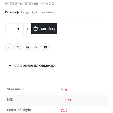
Pristatymo terminas: 7-15 d.d
Kategorija:
Lengvo lydinio ratlankiai
Į KREPŠELĮ
PAPILDOMA INFORMACIJA
Skersmuo
R19
PCD
5×120
Centrinė skylė
72.6