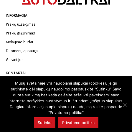
INFORMACIJA
Prekių užsakymas
Prekių grąžinimas
Mokėjimo būdai
Duomenų apsauga
Garantijos
KONTAKTAI
Telefonas:
+370 602 62622
Mūsų svetainėje yra naudojami slapukai (cookies), jeigu
sutinkate dėl slapukų naudojimo paspauskite "Sutinku" Savo
El.paštas:
info@autodalykai.lt
duotą sutikimą bet kada galėsite atšaukti pakeisdami savo
interneto naršyklės nustatymus ir ištrindami įrašytus slapukus.
Daugiau informacijos apie slapukų naudojimą rasite paspaude
"Privatumo politika"
© 2024. Visos teisės saugomos | Svetainę sukūrė:
svetainesideja.lt
Sutinku
Privatumo politika