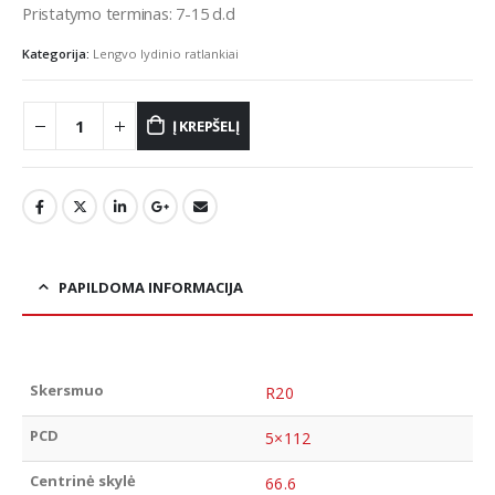
Pristatymo terminas: 7-15 d.d
Kategorija:
Lengvo lydinio ratlankiai
Į KREPŠELĮ
PAPILDOMA INFORMACIJA
Skersmuo
R20
PCD
5×112
Centrinė skylė
66.6