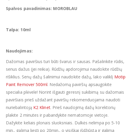
Spalvos pavadinimas: MOROBLAU
Talpa: 10ml
Naudojimas:
Dažomas paviršius turi būti švarus ir sausas. Pašalinkite rūdis,
senus dažus (jei reikia). Rūdžių apdorojimui naudokite rūdžių
rišiklius. Senų dažų šalinimui naudokite dažų, lako valiklį
Motip
Paint Remover 500ml
. Nedažomą paviršių apsaugokite
specialia plėvele! Norint išgauti geresnį sukibimą su dažomais
paviršiais prieš uždažant paviršių rekomenduojama naudoti
nuriebalintoją
K2 Klinet
. Prieš naudojimą dažų korektorių
plakite 2 minutes ir pabandykite nematomoje vietoje.
Dažykite keliais plonais sluoksniais. Dulkės nelimpa po 5-10
min., galima liesti po 20min., o visiškai išdžiūsta ir galima