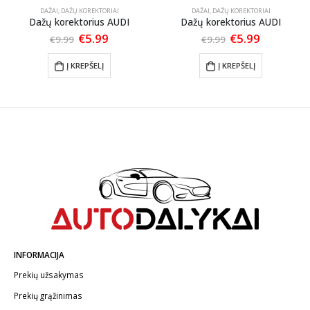
DAŽAI
,
DAŽŲ KOREKTORIAI
DAŽAI
,
DAŽŲ KOREKTORIAI
Dažų korektorius AUDI
Dažų korektorius AUDI
t
Original
Current
Original
Current
€
5.99
€
5.99
€
9.99
€
9.99
price
price
price
price
was:
is:
was:
is:
Į KREPŠELĮ
Į KREPŠELĮ
€9.99.
€5.99.
€9.99.
€5.99.
INFORMACIJA
Prekių užsakymas
Prekių grąžinimas