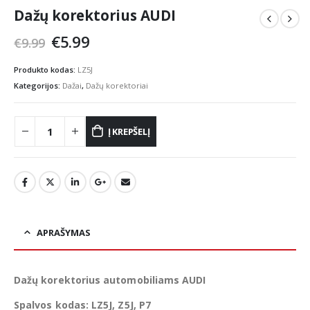
Dažų korektorius AUDI
Original
Current
€
5.99
€
9.99
price
price
was:
is:
Produkto kodas:
LZ5J
€9.99.
€5.99.
Kategorijos:
Dažai
,
Dažų korektoriai
Į KREPŠELĮ
APRAŠYMAS
Dažų korektorius automobiliams AUDI
Spalvos kodas: LZ5J, Z5J, P7