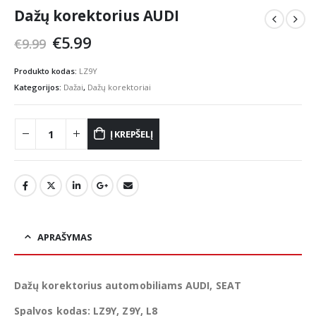
Dažų korektorius AUDI
Original
Current
€
5.99
€
9.99
price
price
was:
is:
Produkto kodas:
LZ9Y
€9.99.
€5.99.
Kategorijos:
Dažai
,
Dažų korektoriai
Į KREPŠELĮ
APRAŠYMAS
Dažų korektorius automobiliams AUDI, SEAT
Spalvos kodas: LZ9Y, Z9Y, L8