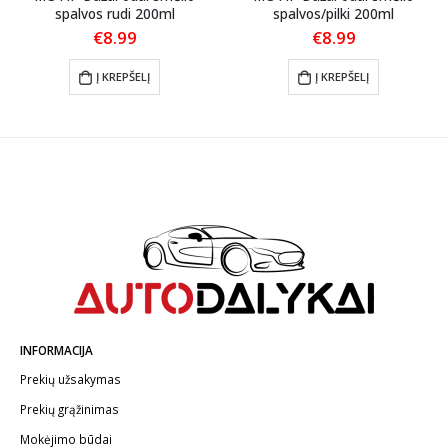
spalvos rudi 200ml
spalvos/pilki 200ml
t
€
8.99
€
8.99
Į KREPŠELĮ
Į KREPŠELĮ
INFORMACIJA
Prekių užsakymas
Prekių grąžinimas
Mokėjimo būdai