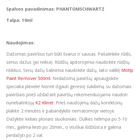
Spalvos pavadinimas: PHANTOMSCHWARTZ
Talpa: 10ml
Naudojimas:
Dažomas paviršius turi būti švarus ir sausas. Pašalinkite rūdis,
senus dažus (jei reikia). Rūdžių apdorojimui naudokite rūdžių
rišiklius. Senų dažų šalinimui naudokite dažų, lako valiklį
Motip
Paint Remover 500ml
. Nedažomą paviršių apsaugokite
specialia plėvele! Norint išgauti geresnį sukibimą su dažomais
paviršiais prieš uždažant paviršių rekomenduojama naudoti
nuriebalintoją
K2 Klinet
. Prieš naudojimą dažų korektorių
plakite 2 minutes ir pabandykite nematomoje vietoje.
Dažykite keliais plonais sluoksniais. Dulkės nelimpa po 5-10
min., galima liesti po 20min., o visiškai išdžiūsta ir galima
perdažyti po 2 val.