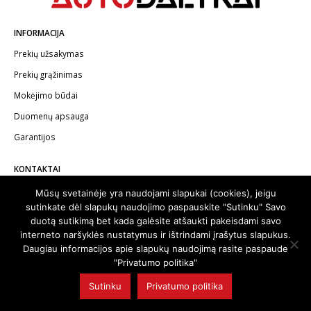
INFORMACIJA
Prekių užsakymas
Prekių grąžinimas
Mokėjimo būdai
Duomenų apsauga
Garantijos
KONTAKTAI
Telefonas:
+370 602 62622
Mūsų svetainėje yra naudojami slapukai (cookies), jeigu
sutinkate dėl slapukų naudojimo paspauskite "Sutinku" Savo
El.paštas:
info@autodalykai.lt
duotą sutikimą bet kada galėsite atšaukti pakeisdami savo
interneto naršyklės nustatymus ir ištrindami įrašytus slapukus.
Daugiau informacijos apie slapukų naudojimą rasite paspaude
"Privatumo politika"
© 2024. Visos teisės saugomos | Svetainę sukūrė:
svetainesideja.lt
Sutinku
Privatumo politika