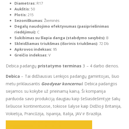
Diametras:
R17
Aukštis:
50
Plotis:
215
Sezoniškumas:
Žieminės
Degalų naudojimo efektyvumas (pasipriešinimas
riedėjimui):
C
Sukibimas su šlapia danga (stabdymo savybės):
B
Skleidžiamas triukšmas (išorinis triukšmas):
72 Db
Apkrovos indeksas:
95
Greičio indeksas:
V
Debica padangų
pristatymo terminas
3 – 4 darbo dienos.
Debica
– Tai didžiausias Lenkijos padangų gamintojas, šiuo
metu priklausantis
Goodyear
koncernui
. Debica padangos
siejamos su kokybe už prieinamą kainą. Ši kompanija
parduoda savo produkciją daugiau kaip šešiasdešimtyje šalių
šešiuose kontinentuose, tokiose šalyse kaip Didžioji Britanija,
Vokietija, Prancūzija, Ispanija, Italija, JAV ir Brazilija.