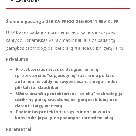
APRAŠYMAS
Žieminė padanga DEBICA FRIGO 215/50R17 95V XL FP
UHP klasės padanga norintiems gero kainos ir kokybės
santykio. Dinamiškas vairavimas ir naujausios padangų
gamybos technologijos, bei prailginta rida už itin gerą kainą.
Privalumai:
Protektoriaus raštas su daugiau lamelių
(protektoriaus “supjaustymų”) užtikrina puikias
automobilio valdymo savybes esant sniegui, ledui,
plikšalai ar šlapdribai;
Užsirakinančių protektoriaus “pelekų” technologija
užtikriną puikų pravažumą bei gerą stabilumą net
darant staigų manevrą;
Padidintas protektoriaus gylis ir optimizuota
konstrukcija pailgina padangos tarnavimo laiką.
Parametrai