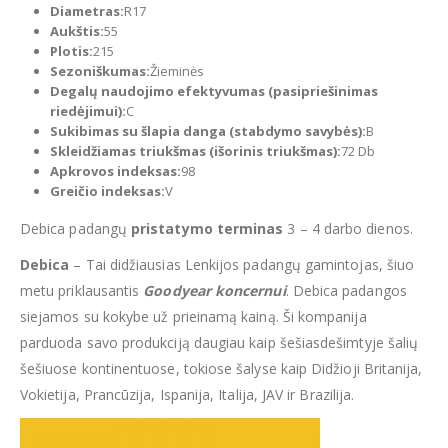
Diametras:
R17
Aukštis:
55
Plotis:
215
Sezoniškumas:
Žieminės
Degalų naudojimo efektyvumas (pasipriešinimas
riedėjimui):
C
Sukibimas su šlapia danga (stabdymo savybės):
B
Skleidžiamas triukšmas (išorinis triukšmas):
72 Db
Apkrovos indeksas:
98
Greičio indeksas:
V
Debica padangų
pristatymo terminas
3 – 4 darbo dienos.
Debica
– Tai didžiausias Lenkijos padangų gamintojas, šiuo
metu priklausantis
Goodyear
koncernui
. Debica padangos
siejamos su kokybe už prieinamą kainą. Ši kompanija
parduoda savo produkciją daugiau kaip šešiasdešimtyje šalių
šešiuose kontinentuose, tokiose šalyse kaip Didžioji Britanija,
Vokietija, Prancūzija, Ispanija, Italija, JAV ir Brazilija.