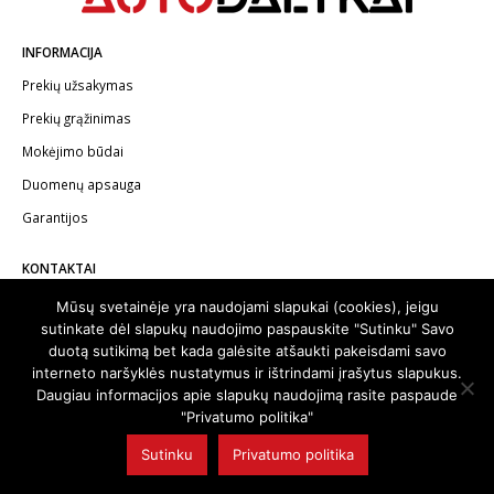
INFORMACIJA
Prekių užsakymas
Prekių grąžinimas
Mokėjimo būdai
Duomenų apsauga
Garantijos
KONTAKTAI
Telefonas:
+370 602 62622
Mūsų svetainėje yra naudojami slapukai (cookies), jeigu
sutinkate dėl slapukų naudojimo paspauskite "Sutinku" Savo
El.paštas:
info@autodalykai.lt
duotą sutikimą bet kada galėsite atšaukti pakeisdami savo
interneto naršyklės nustatymus ir ištrindami įrašytus slapukus.
Daugiau informacijos apie slapukų naudojimą rasite paspaude
"Privatumo politika"
© 2024. Visos teisės saugomos | Svetainę sukūrė:
svetainesideja.lt
Sutinku
Privatumo politika