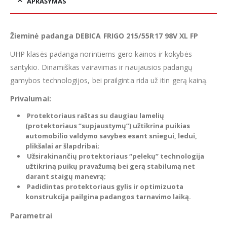
APRAŠYMAS
Žieminė padanga DEBICA FRIGO 215/55R17 98V XL FP
UHP klasės padanga norintiems gero kainos ir kokybės
santykio. Dinamiškas vairavimas ir naujausios padangų
gamybos technologijos, bei prailginta rida už itin gerą kainą.
Privalumai:
Protektoriaus raštas su daugiau lamelių
(protektoriaus “supjaustymų”) užtikrina puikias
automobilio valdymo savybes esant sniegui, ledui,
plikšalai ar šlapdribai;
Užsirakinančių protektoriaus “pelekų” technologija
užtikriną puikų pravažumą bei gerą stabilumą net
darant staigų manevrą;
Padidintas protektoriaus gylis ir optimizuota
konstrukcija pailgina padangos tarnavimo laiką.
Parametrai