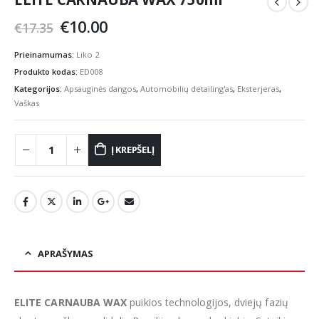
Original
Current
€
10.00
€
17.35
price
price
was:
is:
Prieinamumas:
Liko 2
€17.35.
€10.00.
Produkto kodas:
ED008
Kategorijos:
Apsauginės dangos
,
Automobilių detailing'as
,
Eksterjeras
,
Vaškas
Į KREPŠELĮ
APRAŠYMAS
ELITE CARNAUBA WAX
puikios technologijos, dviejų fazių