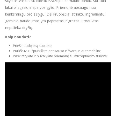
skystas vaškas su dideliu Brazilijos karnaubo kiekiu. Suteikia
lakui blizgesio ir spalvos gylio. Priemonė apsaugo nuo
kenksmingų oro sąlygų. Dėl kruopščiai atrinktų ingredientų,
gaminio naudojimas yra paprastas ir greitas. Produktas
nepalieka dryžių.
Kaip naudoti?
Prieš naudojimą suplakti;
Purkštuvu užpurkškite ant sauso ir švaraus automobilio;
Paskirstykite ir nuvalykite priemonę su mikropluošto šluoste.