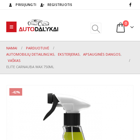
PRISIJUNGTI
REGISTRUOTIS
0
NAMAI
PARDUOTUVĖ
AUTOMOBILIŲ DETAILING'AS
,
EKSTERJERAS
,
APSAUGINĖS DANGOS
,
VAŠKAS
ELITE CARNAUBA WAX 750ML
-42%