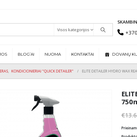
SKAMBIN
Visos kategorijos
+370
JOS
BLOG’AI
NUOMA
KONTAKTAI
DOVANŲ K
JERAS
,
KONDICIONIERIAI "QUICK DETAILER"
ELITE DETAILER HYDRO WAX RE
ELIT
750
€
13.6
Prieina
Produkt