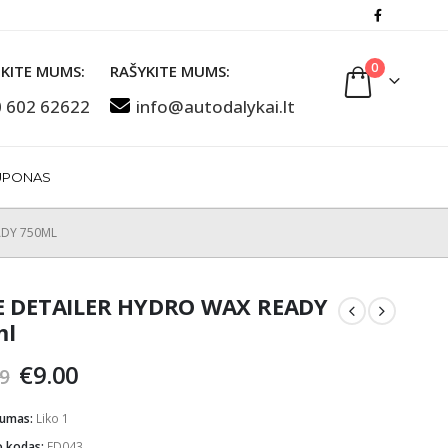
0
KITE MUMS:
RAŠYKITE MUMS:
 602 62622
info@autodalykai.lt
UPONAS
ADY 750ML
E DETAILER HYDRO WAX READY
ml
Original
Current
€
9.00
9
price
price
was:
is:
mumas:
Liko 1
€13.69.
€9.00.
o kodas:
ED043