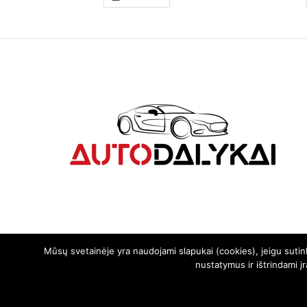
Mūsų svetainėje yra naudojami slapukai (cookies), jeigu suti
nustatymus ir ištrindami į
© 2024. Visos teisės saugomos | Svetainę sukūrė:
svetainesideja.lt