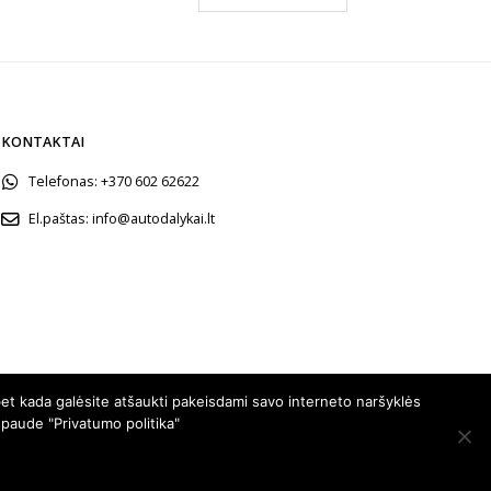
€32.00
through
€17.00
KONTAKTAI
Telefonas:
+370 602 62622
El.paštas:
info@autodalykai.lt
et kada galėsite atšaukti pakeisdami savo interneto naršyklės
spaude "Privatumo politika"