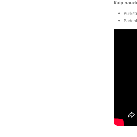
Kaip naud
Purkšt
Padenk