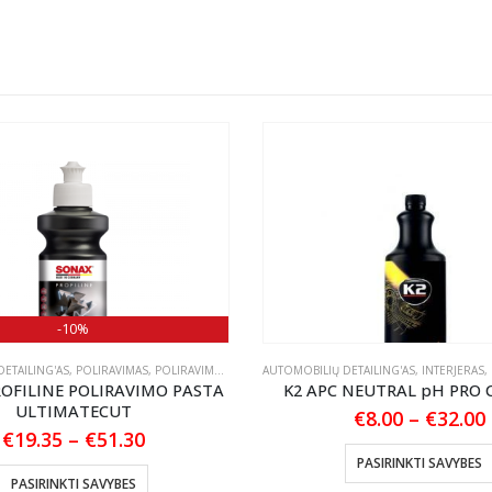
-10%
ETAILING'AS
,
POLIRAVIMAS
,
POLIRAVIMO PASTOS
AUTOMOBILIŲ DETAILING'AS
,
INTERJERAS
,
OFILINE POLIRAVIMO PASTA
K2 APC NEUTRAL pH PRO 
ULTIMATECUT
€
8.00
–
€
32.00
Price
€
19.35
–
€
51.30
range:
This product has multiple variants. The options may be chosen on the product page
PASIRINKTI SAVYBES
€19.35
PASIRINKTI SAVYBES