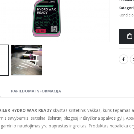
Kategori
Kondicion
S
PAPILDOMA INFORMACIJA
AILER HYDRO WAX READY
skystas sintetinis vaškas, kuris tepamas a
is savybėmis, suteikia išskirtinį blizgesį ir išryškina spalvos gylį. 
 gaminio naudojimas yra paprastas ir greitas. Produktas nepalieka dr