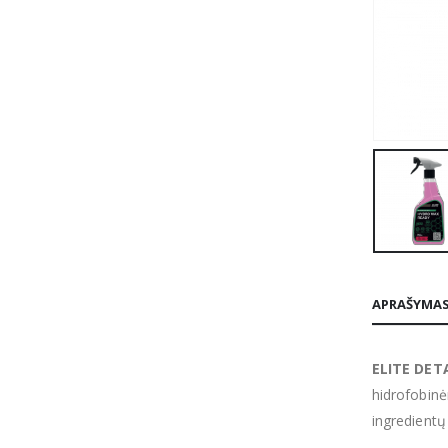
APRAŠYMA
ELITE DET
hidrofobinėm
ingredientų