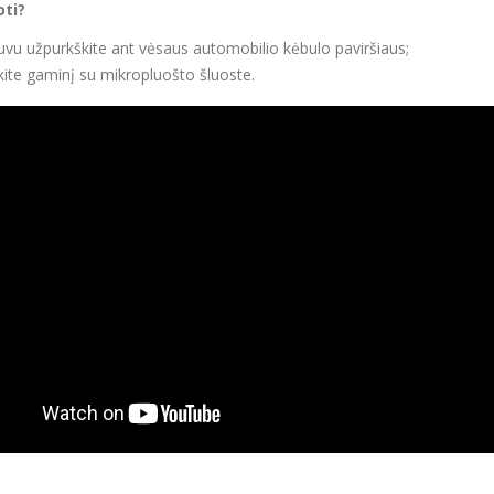
oti?
uvu užpurkškite ant vėsaus automobilio kėbulo paviršiaus;
ite gaminį su mikropluošto šluoste.