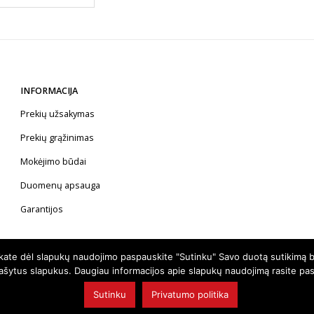
through
€51.30
INFORMACIJA
Prekių užsakymas
Prekių grąžinimas
Mokėjimo būdai
Duomenų apsauga
Garantijos
nkate dėl slapukų naudojimo paspauskite "Sutinku" Savo duotą sutikimą b
rašytus slapukus. Daugiau informacijos apie slapukų naudojimą rasite pa
Sutinku
Privatumo politika