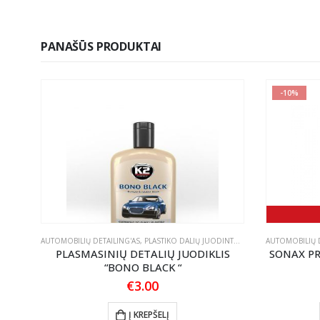
PANAŠŪS PRODUKTAI
-10%
ALYMAS
AUTOMOBILIŲ DETAILING'AS
,
TEKSTILĖS PRIEŽIŪRA
,
PLASTIKO DALIŲ JUODINTOJAI/ATNAUJINTOJAI
AUTOMOBILIŲ D
PLASMASINIŲ DETALIŲ JUODIKLIS
SONAX PR
“BONO BLACK “
€
3.00
gh
Į KREPŠELĮ