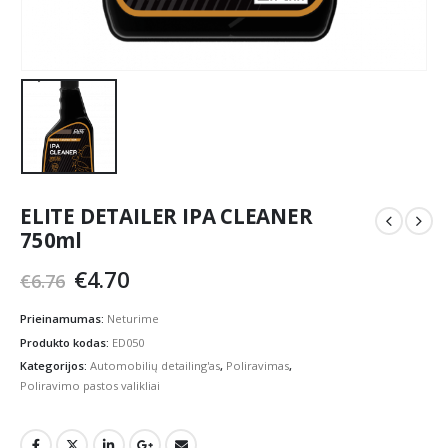
ELITE DETAILER IPA CLEANER
750ml
Original
Current
€
4.70
€
6.76
price
price
was:
is:
Prieinamumas:
Neturime
€6.76.
€4.70.
Produkto kodas:
ED050
Kategorijos:
Automobilių detailing'as
,
Poliravimas
,
Poliravimo pastos valikliai