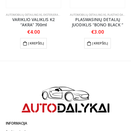
AUTOMOBILIŲ DETAILING'AS
,
EKSTERJERAS
,
KONSERVANTAI
,
EKSTERJERAS
,
VARIKLIO VALIKLIAI
AUTOMOBILIŲ DETAILING'AS
,
PLASTIKO DALIŲ JUODINTOJAI/ATNAUJINTOJAI
VARIKLIO VALIKLIS K2
PLASMASINIŲ DETALIŲ
“AKRA” 700ml
JUODIKLIS “BONO BLACK “
€
4.00
€
3.00
nt
Į KREPŠELĮ
Į KREPŠELĮ
.
INFORMACIJA