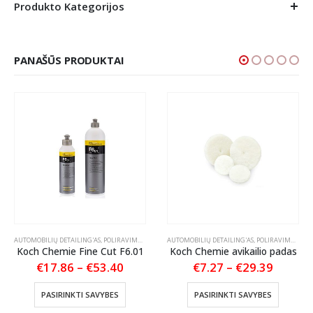
Produkto Kategorijos
PANAŠŪS PRODUKTAI
AUTOMOBILIŲ DETAILING'AS
,
POLIRAVIMAS
,
POLIRAVIMO PASTOS
AUTOMOBILIŲ DETAILING'AS
,
POLIRAVIMO PADAI
S PRIEŽIŪRA
Koch Chemie Fine Cut F6.01
Koch Chemie avikailio padas
Price
Price
€
17.86
–
€
53.40
€
7.27
–
€
29.39
range:
range:
This product has multiple variants. The options may be chosen on the product page
This product has multiple variants. The options may be chosen on the product page
nt
€17.86
€7.27
PASIRINKTI SAVYBES
PASIRINKTI SAVYBES
through
throug
€53.40
€29.39