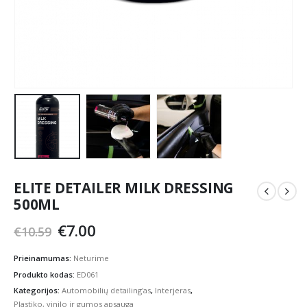
ELITE DETAILER MILK DRESSING
500ML
Original
Current
€
7.00
€
10.59
price
price
was:
is:
Prieinamumas:
Neturime
€10.59.
€7.00.
Produkto kodas:
ED061
Kategorijos:
Automobilių detailing'as
,
Interjeras
,
Plastiko, vinilo ir gumos apsauga