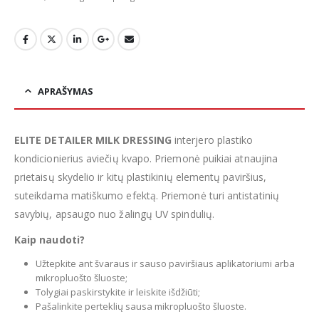
APRAŠYMAS
ELITE DETAILER MILK DRESSING
interjero plastiko
kondicionierius aviečių kvapo. Priemonė puikiai atnaujina
prietaisų skydelio ir kitų plastikinių elementų paviršius,
suteikdama matiškumo efektą. Priemonė turi antistatinių
savybių, apsaugo nuo žalingų UV spindulių.
Kaip naudoti?
Užtepkite ant švaraus ir sauso paviršiaus aplikatoriumi arba
mikropluošto šluoste;
Tolygiai paskirstykite ir leiskite išdžiūti;
Pašalinkite perteklių sausa mikropluošto šluoste.