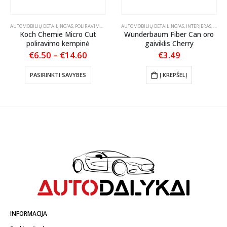
EČIAI / TEPTUKAI
AUTOMOBILIŲ DETAILING'AS
,
POLIRAVIMO PADAI
AUTOMOBILIŲ DETAILING'AS
,
INTERJERAS
,
KVAPA
Koch Chemie Micro Cut
Wunderbaum Fiber Can oro
poliravimo kempinė
gaiviklis Cherry
Price
€
6.50
–
€
14.60
€
3.49
range:
This product has multiple variants. The options may be chosen on the product page
€6.50
PASIRINKTI SAVYBES
Į KREPŠELĮ
through
€14.60
INFORMACIJA