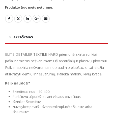
Produkto šiuo metu neturime.
APRAŠYMAS
ELITE DETAILER TEXTILE HARD priemonė skirta sunkiai
pašalinamiems nešvarumams iš apmušalų ir plastikų plovimui.
Puikiai atskiria nešvarumus nuo audinio pluošto, o tai leidžia
atsikratyti dėmių ir nešvarumų. Palieka malonų kivių kvapą.
Kaip naudoti?
Skiedimas nuo 1:10-1:20;
Purkštuvu užpurkškite ant vėsaus paviršiaus;
Ištrinkite šepetėliu;
Nuvalykite paviršių švaria mikropluošto šluoste arba
išsiurbkite;