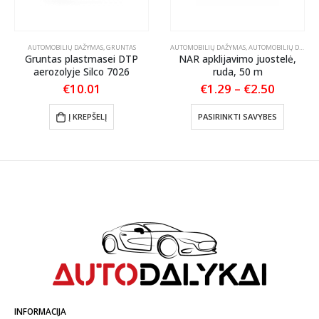
AUTOMOBILIŲ DAŽYMAS
,
GRUNTAS
AUTOMOBILIŲ DAŽYMAS
,
AUTOMOBILIŲ DETAILING'AS
Gruntas plastmasei DTP
NAR apklijavimo juostelė,
aerozolyje Silco 7026
ruda, 50 m
Price
€
10.01
€
1.29
–
€
2.50
range:
This product has multiple variants. The options may be chosen on the product page
€1.29
Į KREPŠELĮ
PASIRINKTI SAVYBES
throug
€2.50
INFORMACIJA