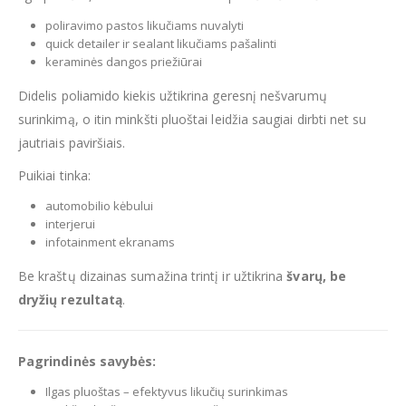
poliravimo pastos likučiams nuvalyti
quick detailer ir sealant likučiams pašalinti
keraminės dangos priežiūrai
Didelis poliamido kiekis užtikrina geresnį nešvarumų
surinkimą, o itin minkšti pluoštai leidžia saugiai dirbti net su
jautriais paviršiais.
Puikiai tinka:
automobilio kėbului
interjerui
infotainment ekranams
Be kraštų dizainas sumažina trintį ir užtikrina
švarų, be
dryžių rezultatą
.
Pagrindinės savybės:
Ilgas pluoštas – efektyvus likučių surinkimas