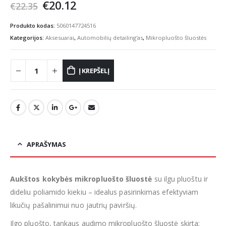
Original
Current
€
20.12
€
22.35
price
price
was:
is:
Produkto kodas:
5060147724516
€22.35.
€20.12.
Kategorijos:
Aksesuarai
,
Automobilių detailing'as
,
Mikropluošto šluostės
Į KREPŠELĮ
APRAŠYMAS
Aukštos kokybės mikropluošto šluostė
su ilgu pluoštu ir
dideliu poliamido kiekiu – idealus pasirinkimas efektyviam
likučių pašalinimui nuo jautrių paviršių.
Ilgo pluošto, tankaus audimo mikropluošto šluostė skirta: