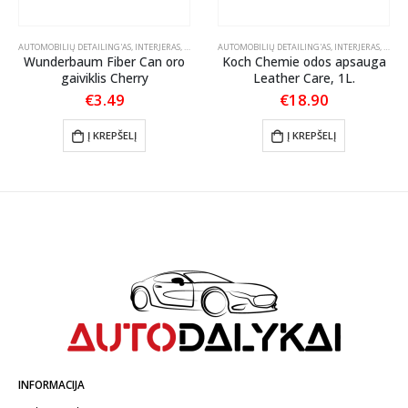
OLIRAVIMO PADAI
AUTOMOBILIŲ DETAILING'AS
,
INTERJERAS
,
KVAPAI AUTOMOBILIUI
AUTOMOBILIŲ DETAILING'AS
,
INTERJERAS
,
ODOS 
Wunderbaum Fiber Can oro
Koch Chemie odos apsauga
gaiviklis Cherry
Leather Care, 1L.
€
3.49
€
18.90
:
Į KREPŠELĮ
Į KREPŠELĮ
gh
0
INFORMACIJA