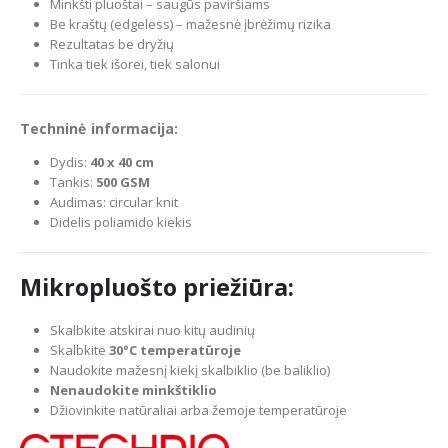
Minkšti pluoštai – saugūs paviršiams
Be kraštų (edgeless) – mažesnė įbrėžimų rizika
Rezultatas be dryžių
Tinka tiek išorei, tiek salonui
Techninė informacija:
Dydis:
40 x 40 cm
Tankis:
500 GSM
Audimas: circular knit
Didelis poliamido kiekis
Mikropluošto priežiūra:
Skalbkite atskirai nuo kitų audinių
Skalbkite
30°C temperatūroje
Naudokite mažesnį kiekį skalbiklio (be baliklio)
Nenaudokite minkštiklio
Džiovinkite natūraliai arba žemoje temperatūroje