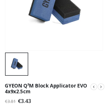
GYEON Q²M Block Applicator EVO
4x9x2.5cm
Original
Current
€
3.43
€
3.81
price
price