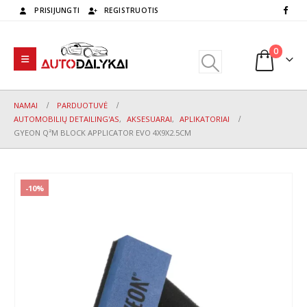
PRISIJUNGTI
REGISTRUOTIS
0
NAMAI
PARDUOTUVĖ
AUTOMOBILIŲ DETAILING'AS
,
AKSESUARAI
,
APLIKATORIAI
GYEON Q²M BLOCK APPLICATOR EVO 4X9X2.5CM
-10%