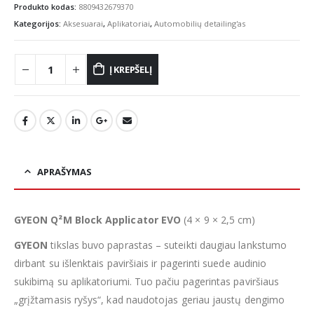
was:
is:
Produkto kodas:
8809432679370
€3.81.
€3.43.
Kategorijos:
Aksesuarai
,
Aplikatoriai
,
Automobilių detailing'as
Į KREPŠELĮ
APRAŠYMAS
GYEON Q²M Block Applicator EVO
(4 × 9 × 2,5 cm)
GYEON
tikslas buvo paprastas – suteikti daugiau lankstumo
dirbant su išlenktais paviršiais ir pagerinti suede audinio
sukibimą su aplikatoriumi. Tuo pačiu pagerintas paviršiaus
„grįžtamasis ryšys“, kad naudotojas geriau jaustų dengimo