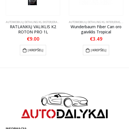
S PRIEŽIŪRA
AUTOMOBILIŲ DETAILING'AS
,
EKSTERJERAS
,
RATLANKIŲ PRIEŽIŪRA
AUTOMOBILIŲ DETAILING'AS
,
INTERJERAS
,
KVAPA
RATLANKIŲ VALIKLIS K2
Wunderbaum Fiber Can oro
ROTON PRO 1L
gaiviklis Tropical
€
9.00
€
3.49
Į KREPŠELĮ
Į KREPŠELĮ
INFORMACIJA