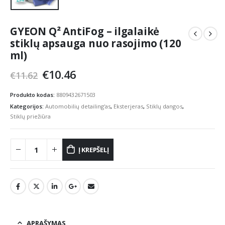
GYEON Q² AntiFog – ilgalaikė
stiklų apsauga nuo rasojimo (120
ml)
Original
Current
€
10.46
€
11.62
price
price
was:
is:
Produkto kodas:
8809432671503
€11.62.
€10.46.
Kategorijos:
Automobilių detailing'as
,
Eksterjeras
,
Stiklų dangos
,
Stiklų priežiūra
Į KREPŠELĮ
APRAŠYMAS