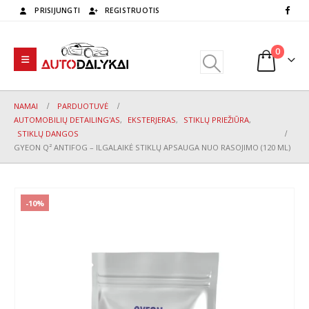
PRISIJUNGTI
REGISTRUOTIS
0
NAMAI
PARDUOTUVĖ
AUTOMOBILIŲ DETAILING'AS
,
EKSTERJERAS
,
STIKLŲ PRIEŽIŪRA
,
STIKLŲ DANGOS
GYEON Q² ANTIFOG – ILGALAIKĖ STIKLŲ APSAUGA NUO RASOJIMO (120 ML)
-10%