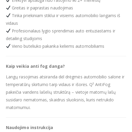
Efektyvi apsauga nuo rasojimo iki 2+ mėnesių
Greitas ir paprastas naudojimas
Tinka priekiniam stiklui ir visiems automobilio langams iš
vidaus
Profesionalaus lygio sprendimas auto entuziastams ir
detailing studijoms
Vieno buteliuko pakanka keliems automobiliams
Kaip veikia anti fog danga?
Langų rasojimas atsiranda dėl drėgmės automobilio salone ir
temperatūrų skirtumo tarp vidaus ir išorės. Q² AntiFog
pakeičia vandens lašelių struktūrą – vietoje matomų lašų
susidaro nematomas, skaidrus sluoksnis, kuris netrukdo
matomumui.
Naudojimo instrukcija