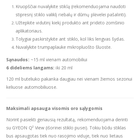
Kruopščiai nuvalykite stiklą (rekomenduojama naudoti
stipresnį stiklo valiklį riebalų ir dūmų plėvelei pašalinti).
Užtepkite vidutinį kiekį produkto ant pridėto zomšinio
aplikatoriaus.
Tolygiai paskirstykite ant stiklo, kol liks lengvas šydas.
Nuvalykite trumpaplauke mikropluošto šluoste.
Sąnaudos:
~15 ml vienam automobiliui
6 dideliems langams:
iki 20 ml
120 ml buteliuko pakanka daugiau nei vienam žiemos sezonui
keliuose automobiliuose.
Maksimali apsauga visomis oro sąlygomis
Norint pasiekti geriausią rezultatą, rekomenduojama derinti
su GYEON Q² View (išorinei stiklo pusei). Tokiu būdu stiklas
bus apsaugotas tiek nuo rasojimo viduje, tiek nuo lietaus