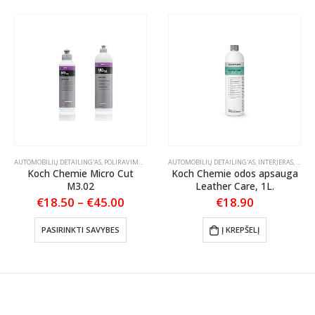
EČIAI / TEPTUKAI
AUTOMOBILIŲ DETAILING'AS
,
POLIRAVIMAS
,
POLIRAVIMO PASTOS
AUTOMOBILIŲ DETAILING'AS
,
INTERJERAS
,
ODOS 
Koch Chemie Micro Cut
Koch Chemie odos apsauga
M3.02
Leather Care, 1L.
Price
€
18.50
–
€
45.00
€
18.90
range:
This product has multiple variants. The options may be chosen on the product page
€18.50
PASIRINKTI SAVYBES
Į KREPŠELĮ
through
€45.00