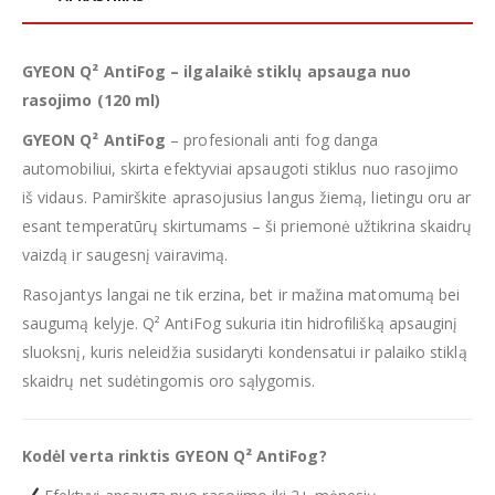
GYEON Q² AntiFog – ilgalaikė stiklų apsauga nuo
rasojimo (120 ml)
GYEON Q² AntiFog
– profesionali anti fog danga
automobiliui, skirta efektyviai apsaugoti stiklus nuo rasojimo
iš vidaus. Pamirškite aprasojusius langus žiemą, lietingu oru ar
esant temperatūrų skirtumams – ši priemonė užtikrina skaidrų
vaizdą ir saugesnį vairavimą.
Rasojantys langai ne tik erzina, bet ir mažina matomumą bei
saugumą kelyje. Q² AntiFog sukuria itin hidrofilišką apsauginį
sluoksnį, kuris neleidžia susidaryti kondensatui ir palaiko stiklą
skaidrų net sudėtingomis oro sąlygomis.
Kodėl verta rinktis GYEON Q² AntiFog?