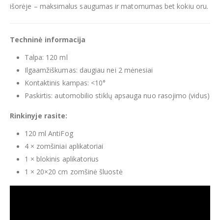
išorėje – maksimalus saugumas ir matomumas bet kokiu oru.
Techninė informacija
Talpa: 120 ml
Ilgaamžiškumas: daugiau nei 2 mėnesiai
Kontaktinis kampas: <10°
Paskirtis: automobilio stiklų apsauga nuo rasojimo (vidus)
Rinkinyje rasite:
120 ml AntiFog
4 × zomšiniai aplikatoriai
1 × blokinis aplikatorius
1 × 20×20 cm zomšinė šluostė