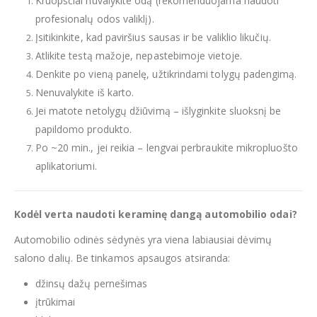
Kruopščiai nuvalykite odą (rekomenduojama naudoti
profesionalų odos valiklį).
Įsitikinkite, kad paviršius sausas ir be valiklio likučių.
Atlikite testą mažoje, nepastebimoje vietoje.
Denkite po vieną panelę, užtikrindami tolygų padengimą.
Nenuvalykite iš karto.
Jei matote netolygų džiūvimą – išlyginkite sluoksnį be
papildomo produkto.
Po ~20 min., jei reikia – lengvai perbraukite mikropluošto
aplikatoriumi.
Kodėl verta naudoti keraminę dangą automobilio odai?
Automobilio odinės sėdynės yra viena labiausiai dėvimų
salono dalių. Be tinkamos apsaugos atsiranda:
džinsų dažų pernešimas
įtrūkimai