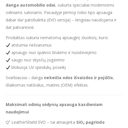
danga automobilio odai
, sukurta specialiai moderniems
odiniams salonams. Pasaulyje pirmoji tokio tipo apsauga
dabar dar patobulinta (EVO versija) – lengviau naudojama ir
dar patvaresnė.
Produktas sukuria nematomą apsauginį sluoksnį, kuris:
atstumia nešvarumus
apsaugo nuo spalvos blukimo ir nusidėvėjimo
saugo nuo skysčių įsigėrimo
blokuoja UV spindulių poveikį
Svarbiausia – danga
nekeičia odos išvaizdos ir pojūčio
,
išlaikomas natūralus, matinis (OEM) efektas.
Maksimali odinių sėdynių apsauga kasdieniam
naudojimui
Q² LeatherShield EVO – tai atnaujinta
SiO₂ pagrindo