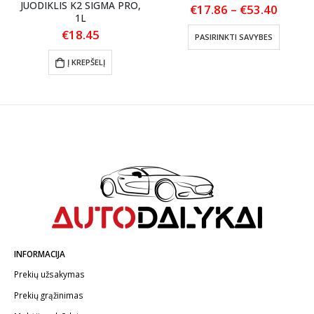
JUODIKLIS K2 SIGMA PRO,
Price
€
17.86
–
€
53.40
1L
range:
This product has multiple variants. The options may be chosen on the product page
€17.8
€
18.45
PASIRINKTI SAVYBES
throu
€53.4
Į KREPŠELĮ
INFORMACIJA
Prekių užsakymas
Prekių grąžinimas