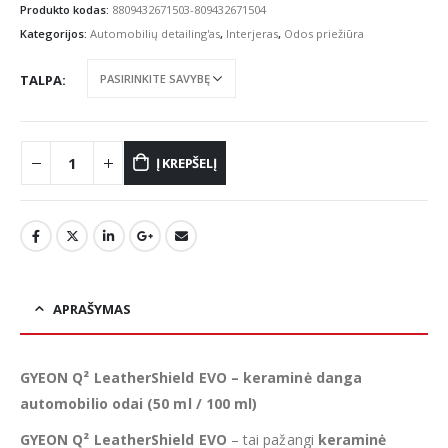
€42.07
Produkto kodas:
8809432671503-809432671504
through
Kategorijos:
Automobilių detailing'as
,
Interjeras
,
Odos priežiūra
€73.68
TALPA
Į KREPŠELĮ
APRAŠYMAS
GYEON Q² LeatherShield EVO – keraminė danga
automobilio odai (50 ml / 100 ml)
GYEON Q² LeatherShield EVO
– tai pažangi
keraminė