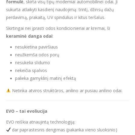
formulė
, skirta visų tipų moderniai automobilinei odai. Ji
sukurta atlaikyti kasdienį naudojimą: trintį, džinsų dažų
perdavimą, prakaitą, UV spindulius ir kitus teršalus.
Skirtingai nei įprasti odos kondicionieriai ar kremai, ši
keraminė danga odai
:
nesukietina paviršiaus
neužkemša odos porų
nesukelia slidumo
nekeičia spalvos
palieka gamyklinį matinį efektą
Netinka atviros struktūros, anilino ar pusiau anilino odai.
EVO – tai evoliucija
EVO reiškia atnaujintą technologiją:
dar paprastesnis dengimas (pakanka vieno sluoksnio)