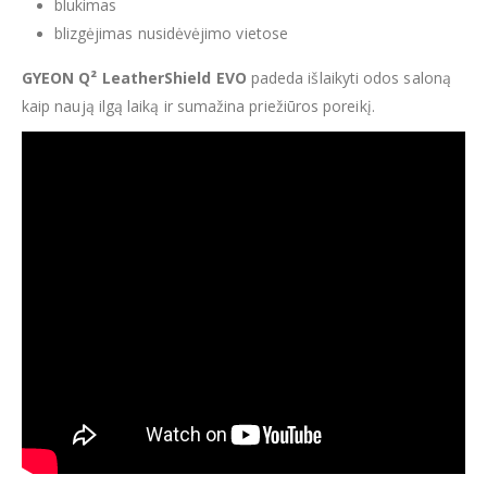
blukimas
blizgėjimas nusidėvėjimo vietose
GYEON Q² LeatherShield EVO
padeda išlaikyti odos saloną
kaip naują ilgą laiką ir sumažina priežiūros poreikį.