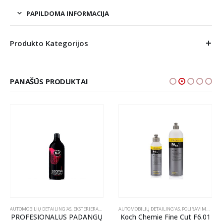
PAPILDOMA INFORMACIJA
Produkto Kategorijos
PANAŠŪS PRODUKTAI
OLIRAVIMO PASTOS VALIKLIAI
AUTOMOBILIŲ DETAILING'AS
,
EKSTERJERAS
,
RATLANKIŲ PRIEŽIŪRA
AUTOMOBILIŲ DETAILING'AS
,
POLIRAVIMAS
,
POL
PROFESIONALUS PADANGŲ
Koch Chemie Fine Cut F6.01