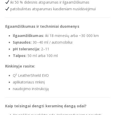
iki 50 % didesnis atsparumas ir ilgaamžiškumas
patobulintas atsparumas kasdieniam nusidėvėjimui
Ilgaamžiškumas ir techniniai duomenys
Ilgaamžiškumas:
iki 18 mėnesių arba ~30 000 km
Sąnaudos:
30–40 ml / automobiliui
pH tolerancija:
2–11
Talpos:
50 ml arba 100 ml
Rinkinyje rasite:
Q² LeatherShield EVO
aplikatoriaus rinkinį
naudojimo instrukciją
Kaip teisingai dengti keraminę dangą odai?