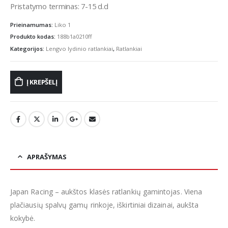
Pristatymo terminas: 7-15 d.d
Prieinamumas:
Liko 1
Produkto kodas:
188b1a0210ff
Kategorijos:
Lengvo lydinio ratlankiai
,
Ratlankiai
Į KREPŠELĮ
APRAŠYMAS
Japan Racing – aukštos klasės ratlankių gamintojas. Viena
plačiausių spalvų gamų rinkoje, iškirtiniai dizainai, aukšta
kokybė.