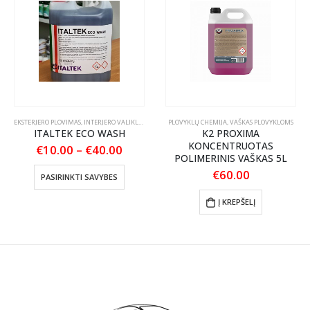
STERJERO PLOVIMAS
EKSTERJERO PLOVIMAS
,
PLOVYKLŲ CHEMIJA
,
INTERJERO VALIKLIAI
,
ŠAMPŪNAI IR AKTYVIOS PUTOS
,
PLOVYKLŲ CHEMIJA
PLOVYKLŲ CHEMIJA
,
VAŠKAS PLOVYKLOMS
ITALTEK ECO WASH
K2 PROXIMA
KONCENTRUOTAS
Price
€
10.00
–
€
40.00
POLIMERINIS VAŠKAS 5L
range:
This product has multiple variants. The options may be chosen on the product page
€10.00
€
60.00
PASIRINKTI SAVYBES
through
€40.00
Į KREPŠELĮ