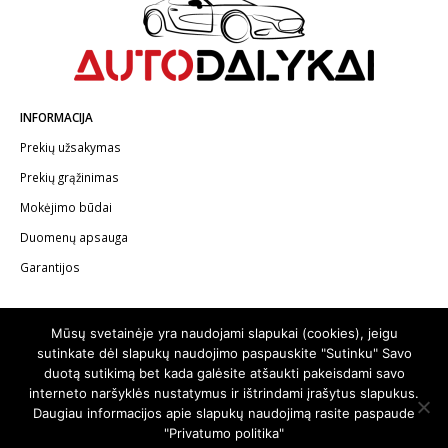
INFORMACIJA
Prekių užsakymas
Prekių grąžinimas
Mokėjimo būdai
Duomenų apsauga
Garantijos
KONTAKTAI
Mūsų svetainėje yra naudojami slapukai (cookies), jeigu
Telefonas:
+370 602 62622
sutinkate dėl slapukų naudojimo paspauskite "Sutinku" Savo
duotą sutikimą bet kada galėsite atšaukti pakeisdami savo
El.paštas:
info@autodalykai.lt
interneto naršyklės nustatymus ir ištrindami įrašytus slapukus.
Daugiau informacijos apie slapukų naudojimą rasite paspaude
"Privatumo politika"