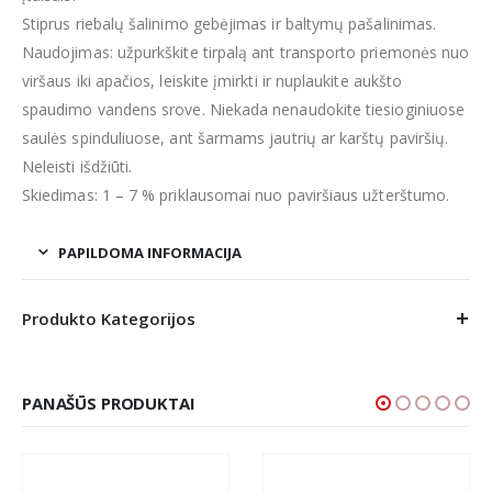
Stiprus riebalų šalinimo gebėjimas ir baltymų pašalinimas.
Naudojimas: užpurkškite tirpalą ant transporto priemonės nuo
viršaus iki apačios, leiskite įmirkti ir nuplaukite aukšto
spaudimo vandens srove. Niekada nenaudokite tiesioginiuose
saulės spinduliuose, ant šarmams jautrių ar karštų paviršių.
Neleisti išdžiūti.
Skiedimas: 1 – 7 % priklausomai nuo paviršiaus užterštumo.
PAPILDOMA INFORMACIJA
Produkto Kategorijos
PANAŠŪS PRODUKTAI