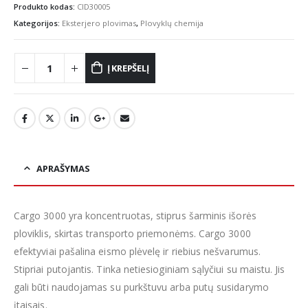
Produkto kodas:
CID30005
Kategorijos:
Eksterjero plovimas
,
Plovyklų chemija
Į KREPŠELĮ
APRAŠYMAS
Cargo 3000 yra koncentruotas, stiprus šarminis išorės
ploviklis, skirtas transporto priemonėms. Cargo 3000
efektyviai pašalina eismo plėvelę ir riebius nešvarumus.
Stipriai putojantis. Tinka netiesioginiam sąlyčiui su maistu. Jis
gali būti naudojamas su purkštuvu arba putų susidarymo
įtaisais.