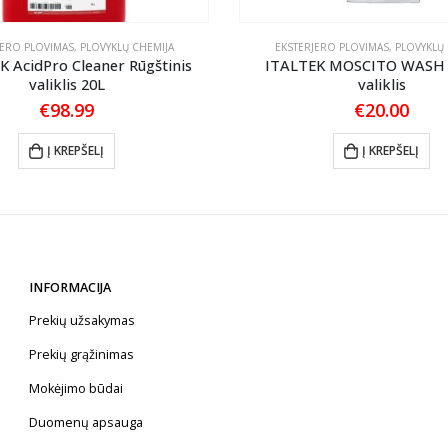
JERO PLOVIMAS
,
PLOVYKLŲ CHEMIJA
EKSTERJERO PLOVIMAS
,
PLOVYKLŲ 
 AcidPro Cleaner Rūgštinis
ITALTEK MOSCITO WASH 
valiklis 20L
valiklis
€
98.99
€
20.00
Į KREPŠELĮ
Į KREPŠELĮ
INFORMACIJA
Prekių užsakymas
Prekių grąžinimas
Mokėjimo būdai
Duomenų apsauga