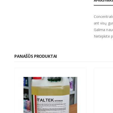
APRAŠYMA
Concentrate
ant visų gum
Galima naud
Netepkite p
PANAŠŪS PRODUKTAI