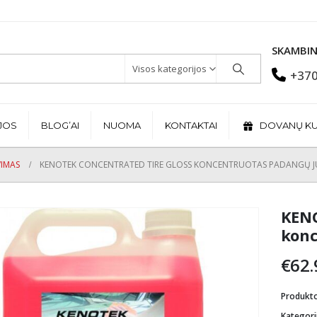
SKAMBIN
Visos kategorijos
+370
JOS
BLOG’AI
NUOMA
KONTAKTAI
DOVANŲ K
VIMAS
KENOTEK CONCENTRATED TIRE GLOSS KONCENTRUOTAS PADANGŲ JU
KENO
konc
€
62.
Produkt
Kategori