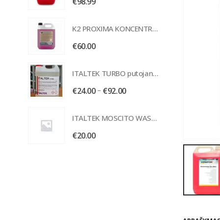
€
98.99
K2 PROXIMA KONCENTRUOTAS POLIMERINIS VAŠKAS 5L
€
60.00
ITALTEK TURBO putojanti šarminė priemonė išorės plovimui
Price
–
€
24.00
€
92.00
range:
€24.00
ITALTEK MOSCITO WASH mašalų valiklis
through
€
20.00
€92.00