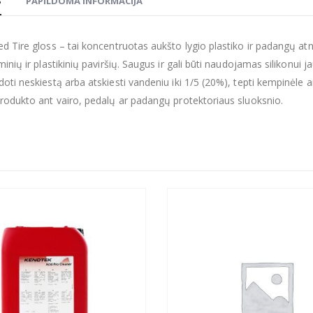
S
PAPILDOMA INFORMACIJA
d Tire gloss – tai koncentruotas aukšto lygio plastiko ir padangų atnau
inių ir plastikinių paviršių. Saugus ir gali būti naudojamas silikonui ja
oti neskiestą arba atskiesti vandeniu iki 1/5 (20%), tepti kempinėle 
rodukto ant vairo, pedalų ar padangų protektoriaus sluoksnio.