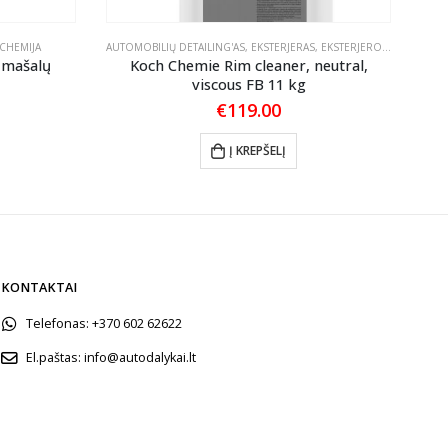
CHEMIJA
AUTOMOBILIŲ DETAILING'AS
,
EKSTERJERAS
,
EKSTERJERO PLOVIMAS
,
P
mašalų
Koch Chemie Rim cleaner, neutral,
KEN
viscous FB 11 kg
€
119.00
Į KREPŠELĮ
KONTAKTAI
Telefonas:
+370 602 62622
El.paštas:
info@autodalykai.lt