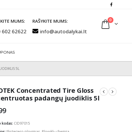
0
KITE MUMS:
RAŠYKITE MUMS:
 602 62622
info@autodalykai.lt
UPONAS
ODIKLIS 5L
TEK Concentrated Tire Gloss
entruotas padangų juodiklis 5l
99
o kodas:
CID97015
jos:
Eksterjero plovimas
,
Plovyklų chemija