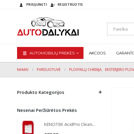
PRISIJUNGTI
REGISTRUOTIS
AUTOMOBILIŲ PREKĖS
AKCIJOS
GARANTI
NAMAI
PARDUOTUVĖ
PLOVYKLŲ CHEMIJA
,
EKSTERJERO PLO
Produkto Kategorijos
Nesenai Peržiūrėtos Prekės
KENOTEK AcidPro Cleaner Rūgštinis valiklis 20L